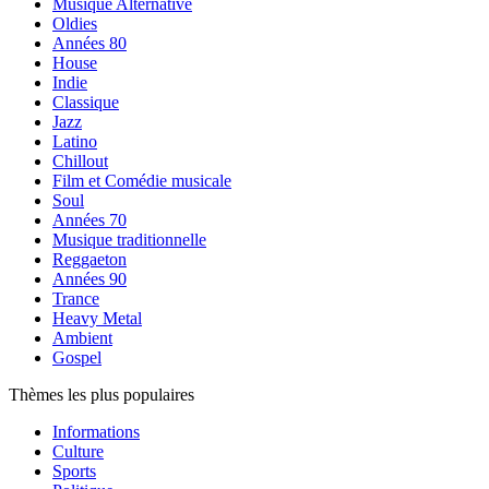
Musique Alternative
Oldies
Années 80
House
Indie
Classique
Jazz
Latino
Chillout
Film et Comédie musicale
Soul
Années 70
Musique traditionnelle
Reggaeton
Années 90
Trance
Heavy Metal
Ambient
Gospel
Thèmes les plus populaires
Informations
Culture
Sports