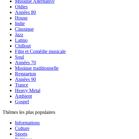
Musique Alternative
Oldies
Années 80
House
Indie
Classique
Jazz
Latino
Chillout
Film et Comédie musicale
Soul
Années 70
Musique traditionnelle
Reggaeton
Années 90
Trance
Heavy Metal
Ambient
Gospel
Thèmes les plus populaires
Informations
Culture
Sports