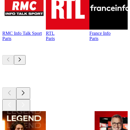
RMC Info Talk Sport
RTL
France Info
Paris
Paris
Paris
Les meilleurs
podcasts
Les meilleurs
podcasts
Les meilleurs
podcasts