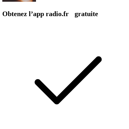
Obtenez l’app radio.fr gratuite