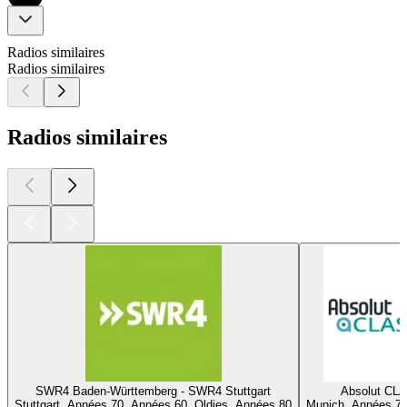
Radios similaires
Radios similaires
Radios similaires
SWR4 Baden-Württemberg - SWR4 Stuttgart
Absolut CL
Stuttgart, Années 70, Années 60, Oldies, Années 80
Munich, Années 70