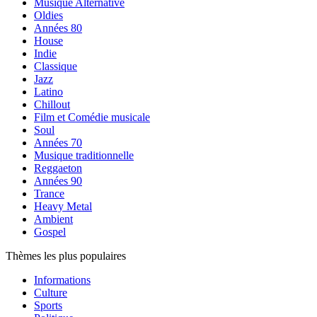
Musique Alternative
Oldies
Années 80
House
Indie
Classique
Jazz
Latino
Chillout
Film et Comédie musicale
Soul
Années 70
Musique traditionnelle
Reggaeton
Années 90
Trance
Heavy Metal
Ambient
Gospel
Thèmes les plus populaires
Informations
Culture
Sports