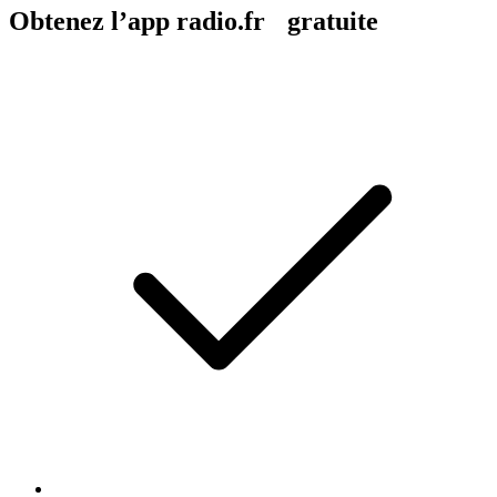
Obtenez l’app radio.fr gratuite