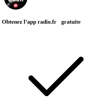
Obtenez l’app radio.fr gratuite