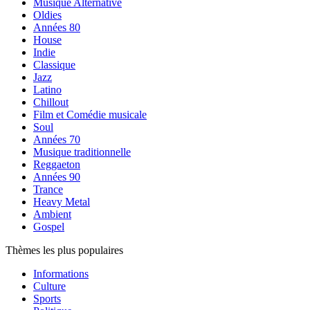
Musique Alternative
Oldies
Années 80
House
Indie
Classique
Jazz
Latino
Chillout
Film et Comédie musicale
Soul
Années 70
Musique traditionnelle
Reggaeton
Années 90
Trance
Heavy Metal
Ambient
Gospel
Thèmes les plus populaires
Informations
Culture
Sports