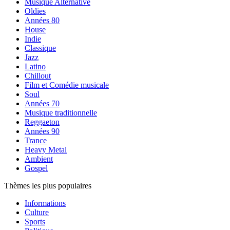
Musique Alternative
Oldies
Années 80
House
Indie
Classique
Jazz
Latino
Chillout
Film et Comédie musicale
Soul
Années 70
Musique traditionnelle
Reggaeton
Années 90
Trance
Heavy Metal
Ambient
Gospel
Thèmes les plus populaires
Informations
Culture
Sports