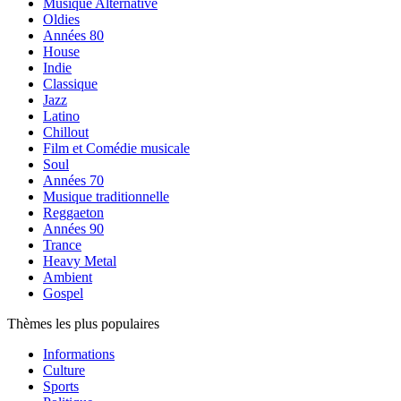
Musique Alternative
Oldies
Années 80
House
Indie
Classique
Jazz
Latino
Chillout
Film et Comédie musicale
Soul
Années 70
Musique traditionnelle
Reggaeton
Années 90
Trance
Heavy Metal
Ambient
Gospel
Thèmes les plus populaires
Informations
Culture
Sports