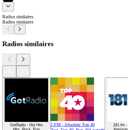
Radios similaires
Radios similaires
Radios similaires
1.FM - Absolute Top 40
GotRadio - Hot Hits
181.fm - 
Hits, Rock, Pop
Harrisonb
Zug, Top 40, Pop, Hit-parade