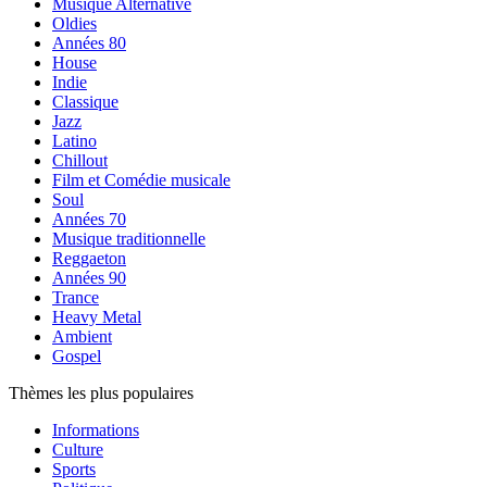
Musique Alternative
Oldies
Années 80
House
Indie
Classique
Jazz
Latino
Chillout
Film et Comédie musicale
Soul
Années 70
Musique traditionnelle
Reggaeton
Années 90
Trance
Heavy Metal
Ambient
Gospel
Thèmes les plus populaires
Informations
Culture
Sports