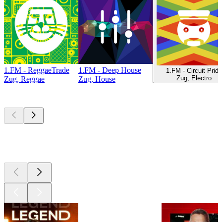
1.FM - ReggaeTrade
1.FM - Deep House
1.FM - Circuit Pride
Zug, Electro
Zug, Reggae
Zug, House
Les meilleurs
podcasts
Les meilleurs
podcasts
Les meilleurs
podcasts