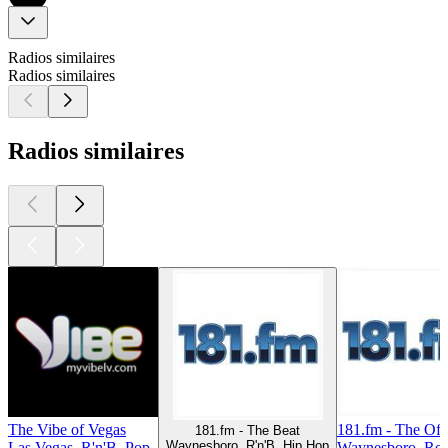
Radios similaires
Radios similaires
Radios similaires
The Vibe of Vegas
181.fm - The Off
181.fm - The Beat
Waynesboro, R'n'B, Hip Hop
Las Vegas, R'n'B, Pop
Waynesboro, Roc