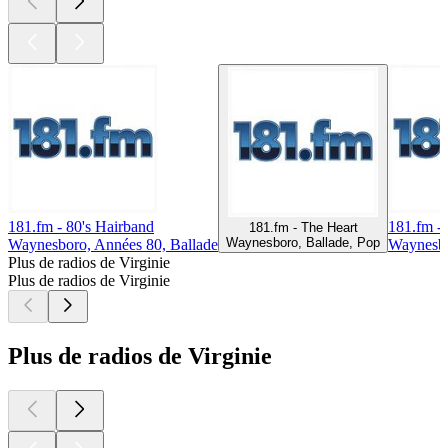
181.fm - 80's Hairband
181.fm - 
181.fm - The Heart
Waynesboro, Ballade, Pop
Waynesboro, Années 80, Ballade
Waynesbo
Plus de radios de Virginie
Plus de radios de Virginie
Plus de radios de Virginie