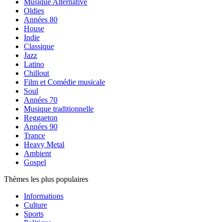
Musique Alternative
Oldies
Années 80
House
Indie
Classique
Jazz
Latino
Chillout
Film et Comédie musicale
Soul
Années 70
Musique traditionnelle
Reggaeton
Années 90
Trance
Heavy Metal
Ambient
Gospel
Thèmes les plus populaires
Informations
Culture
Sports