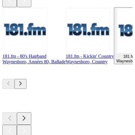
181.fm - 80's Hairband
181.fm - Kickin' Country
181.fm
Waynesbor
Waynesboro, Années 80, Ballade
Waynesboro, Country
Les meilleurs
podcasts
Les meilleurs
podcasts
Les meilleurs
podcasts