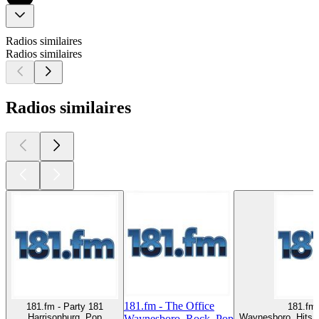
Radios similaires
Radios similaires
Radios similaires
181.fm - The Office
181.fm - Party 181
181.fm 
Harrisonburg, Pop
Waynesboro, Hits, 
Waynesboro, Rock, Pop