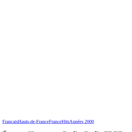
Français
Hauts-de-France
France
Hits
Années 2000