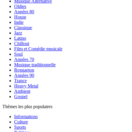
Musique Alternative
Oldies
Années 80
House
Indie
Classique
Jazz
Latino
Chillout
Film et Comédie musicale
Soul
Années 70
Musique traditionnelle
Reggaeton
Années 90
Trance
Heavy Metal
Ambient
Gospel
Thèmes les plus populaires
Informations
Culture
Sports