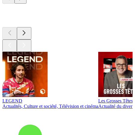
Les meilleurs
podcasts
LEGEND
Les Grosses Têtes
Actualités, Culture et société, Télévision et cinéma
Actualité du diver