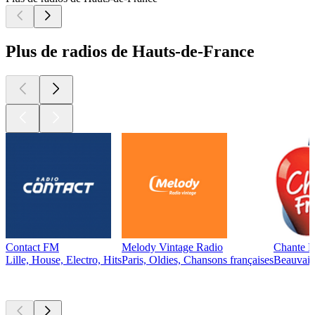
Plus de radios de Hauts-de-France
Contact FM
Melody Vintage Radio
Chante F
Lille, House, Electro, Hits
Paris, Oldies, Chansons françaises
Beauvais
Les meilleurs
podcasts
Les meilleurs
podcasts