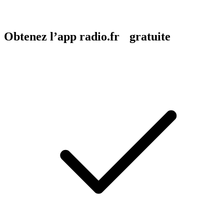
Obtenez l’app radio.fr gratuite