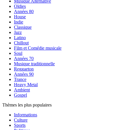
Musique Alternative
Oldies
Années 80
House
Indie
Classique
Jazz
Latino
Chillout
Film et Comédie musicale
Soul
Années 70
Musique traditionnelle
Reggaeton
Années 90
Trance
Heavy Metal
Ambient
Gospel
Thèmes les plus populaires
Informations
Culture
Sports