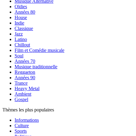
Musique Alternative
Oldies
Années 80
House
Indie
Classique
Jazz
Latino
Chillout
Film et Comédie musicale
Soul
Années 70
Musique traditionnelle
Reggaeton
Années 90
Trance
Heavy Metal
Ambient
Gospel
Thèmes les plus populaires
Informations
Culture
Sports