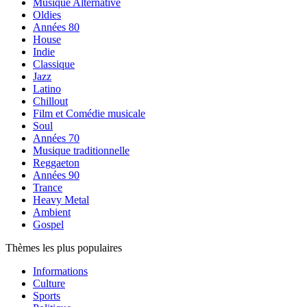
Musique Alternative
Oldies
Années 80
House
Indie
Classique
Jazz
Latino
Chillout
Film et Comédie musicale
Soul
Années 70
Musique traditionnelle
Reggaeton
Années 90
Trance
Heavy Metal
Ambient
Gospel
Thèmes les plus populaires
Informations
Culture
Sports