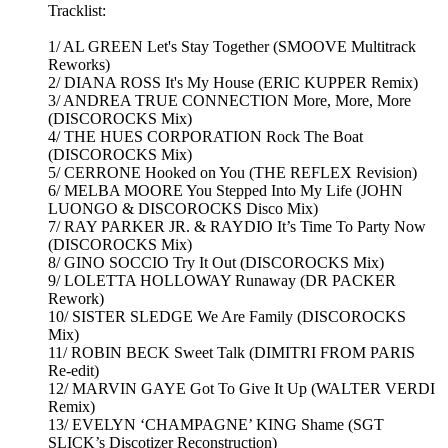
Tracklist:
1/ AL GREEN Let's Stay Together (SMOOVE Multitrack
Reworks)
2/ DIANA ROSS It's My House (ERIC KUPPER Remix)
3/ ANDREA TRUE CONNECTION More, More, More
(DISCOROCKS Mix)
4/ THE HUES CORPORATION Rock The Boat
(DISCOROCKS Mix)
5/ CERRONE Hooked on You (THE REFLEX Revision)
6/ MELBA MOORE You Stepped Into My Life (JOHN
LUONGO & DISCOROCKS Disco Mix)
7/ RAY PARKER JR. & RAYDIO It’s Time To Party Now
(DISCOROCKS Mix)
8/ GINO SOCCIO Try It Out (DISCOROCKS Mix)
9/ LOLETTA HOLLOWAY Runaway (DR PACKER
Rework)
10/ SISTER SLEDGE We Are Family (DISCOROCKS
Mix)
11/ ROBIN BECK Sweet Talk (DIMITRI FROM PARIS
Re-edit)
12/ MARVIN GAYE Got To Give It Up (WALTER VERDI
Remix)
13/ EVELYN ‘CHAMPAGNE’ KING Shame (SGT
SLICK’s Discotizer Reconstruction)