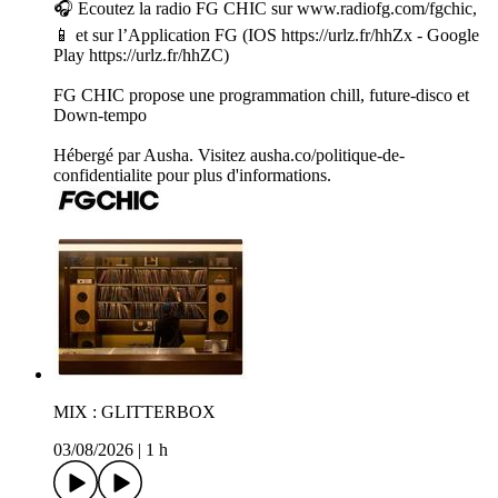
🎧 Ecoutez la radio FG CHIC sur www.radiofg.com/fgchic,
📱 et sur l’Application FG (IOS https://urlz.fr/hhZx - Google
Play https://urlz.fr/hhZC)
FG CHIC propose une programmation chill, future-disco et
Down-tempo
Hébergé par Ausha. Visitez ausha.co/politique-de-
confidentialite pour plus d'informations.
MIX : GLITTERBOX
03/08/2026
|
1 h