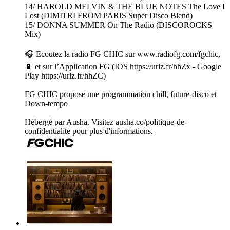
14/ HAROLD MELVIN & THE BLUE NOTES The Love I
Lost (DIMITRI FROM PARIS Super Disco Blend)
15/ DONNA SUMMER On The Radio (DISCOROCKS
Mix)
🎧 Ecoutez la radio FG CHIC sur www.radiofg.com/fgchic,
📱 et sur l’Application FG (IOS https://urlz.fr/hhZx - Google
Play https://urlz.fr/hhZC)
FG CHIC propose une programmation chill, future-disco et
Down-tempo
Hébergé par Ausha. Visitez ausha.co/politique-de-
confidentialite pour plus d'informations.