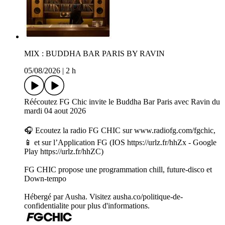
MIX : BUDDHA BAR PARIS BY RAVIN
05/08/2026
|
2 h
Réécoutez FG Chic invite le Buddha Bar Paris avec Ravin du
mardi 04 aout 2026
🎧 Ecoutez la radio FG CHIC sur www.radiofg.com/fgchic,
📱 et sur l’Application FG (IOS https://urlz.fr/hhZx - Google
Play https://urlz.fr/hhZC)
FG CHIC propose une programmation chill, future-disco et
Down-tempo
Hébergé par Ausha. Visitez ausha.co/politique-de-
confidentialite pour plus d'informations.