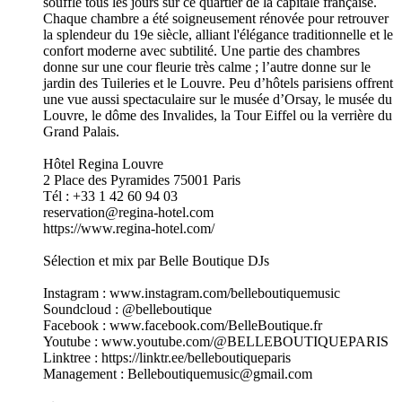
souffle tous les jours sur ce quartier de la capitale française.
Chaque chambre a été soigneusement rénovée pour retrouver
la splendeur du 19e siècle, alliant l'élégance traditionnelle et le
confort moderne avec subtilité. Une partie des chambres
donne sur une cour fleurie très calme ; l’autre donne sur le
jardin des Tuileries et le Louvre. Peu d’hôtels parisiens offrent
une vue aussi spectaculaire sur le musée d’Orsay, le musée du
Louvre, le dôme des Invalides, la Tour Eiffel ou la verrière du
Grand Palais.
Hôtel Regina Louvre
2 Place des Pyramides 75001 Paris
Tél : +33 1 42 60 94 03
reservation@regina-hotel.com
https://www.regina-hotel.com/
Sélection et mix par Belle Boutique DJs
Instagram : www.instagram.com/belleboutiquemusic
Soundcloud : @belleboutique
Facebook : www.facebook.com/BelleBoutique.fr
Youtube : www.youtube.com/@BELLEBOUTIQUEPARIS
Linktree : https://linktr.ee/belleboutiqueparis
Management : Belleboutiquemusic@gmail.com