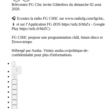
Réécoutez FG Chic invite Glitterbox du dimanche 02 aout
2026
🎧 Ecoutez la radio FG CHIC sur www.radiofg.com/fgchic,
📱 et sur l’Application FG (IOS https://urlz.fr/hhZx - Google
Play https://urlz.fr/hhZC)
FG CHIC propose une programmation chill, future-disco et
Down-tempo
Hébergé par Ausha. Visitez ausha.co/politique-de-
confidentialite pour plus d'informations.
1
2
3
4
5
6
7