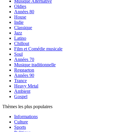
Musique Alternative
Oldies
Années 80
House
Indie
Classique
Jazz
Latino
Chillout
Film et Comédie musicale
Soul
Années 70
Musique traditionnelle
Reggaeton
Années 90
Trance
Heavy Metal
Ambient
Gospel
Thèmes les plus populaires
Informations
Culture
Sports