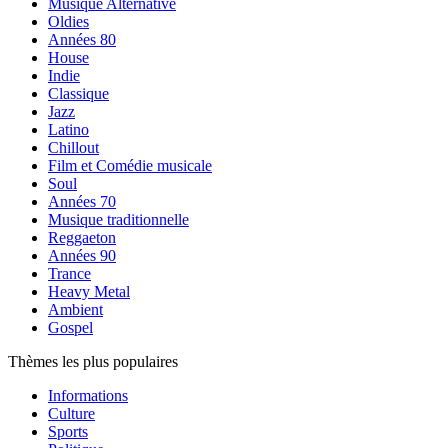
Musique Alternative
Oldies
Années 80
House
Indie
Classique
Jazz
Latino
Chillout
Film et Comédie musicale
Soul
Années 70
Musique traditionnelle
Reggaeton
Années 90
Trance
Heavy Metal
Ambient
Gospel
Thèmes les plus populaires
Informations
Culture
Sports