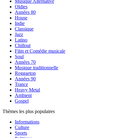
Musique Alternative
Oldies
Années 80
House
Indie
Classique
Jazz
Latino
Chillout
Film et Comédie musicale
Soul
Années 70
Musique traditionnelle
Reggaeton
Années 90
Trance
Heavy Metal
Ambient
Gospel
Thèmes les plus populaires
Informations
Culture
Sports