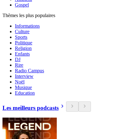
Gospel
Thèmes les plus populaires
Informations
Culture
Sports
Politique
Religion
Enfants
DJ
Rire
Radio Campus
Interview
Noël
Musique
Education
Les meilleurs podcasts