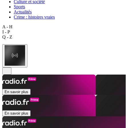
Culture et société
Sports
Actualités
Crime : histoires vraies
A - H
I - P
Q - Z
En savoir plus
En savoir plus