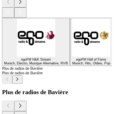
egoFM H&K Stream
egoFM Hall of Fame
Munich, Electro, Musique Alternative, R'n'B
Munich, Hits, Oldies, Pop
M
Plus de radios de Bavière
Plus de radios de Bavière
Plus de radios de Bavière