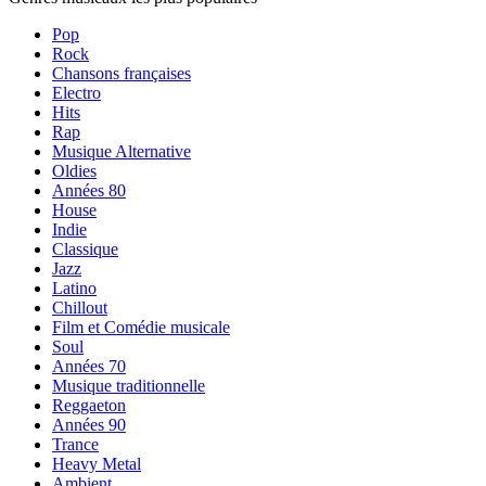
Pop
Rock
Chansons françaises
Electro
Hits
Rap
Musique Alternative
Oldies
Années 80
House
Indie
Classique
Jazz
Latino
Chillout
Film et Comédie musicale
Soul
Années 70
Musique traditionnelle
Reggaeton
Années 90
Trance
Heavy Metal
Ambient