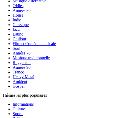
Musique Alternative
Oldies
Années 80
House
Indie
Classique
Jazz
Latino
Chillout
Film et Comédie musicale
Soul
Années 70
Musique traditionnelle
Reggaeton
Années 90
Trance
Heavy Metal
Ambient
Gospel
Thèmes les plus populaires
Informations
Culture
Sports