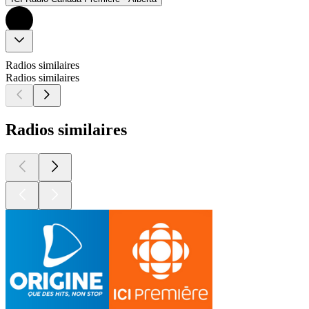
Radios similaires
Radios similaires
Radios similaires