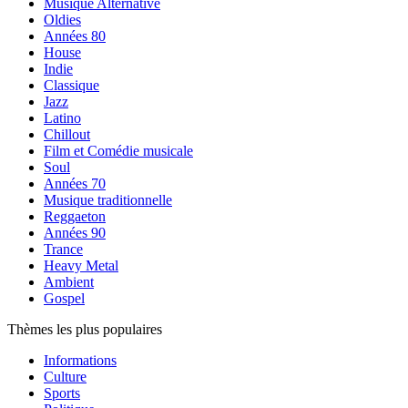
Musique Alternative
Oldies
Années 80
House
Indie
Classique
Jazz
Latino
Chillout
Film et Comédie musicale
Soul
Années 70
Musique traditionnelle
Reggaeton
Années 90
Trance
Heavy Metal
Ambient
Gospel
Thèmes les plus populaires
Informations
Culture
Sports