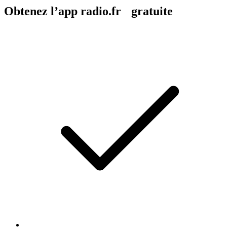
Obtenez l’app radio.fr gratuite