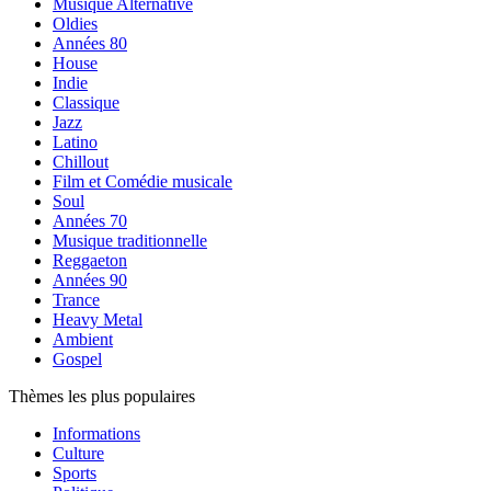
Musique Alternative
Oldies
Années 80
House
Indie
Classique
Jazz
Latino
Chillout
Film et Comédie musicale
Soul
Années 70
Musique traditionnelle
Reggaeton
Années 90
Trance
Heavy Metal
Ambient
Gospel
Thèmes les plus populaires
Informations
Culture
Sports