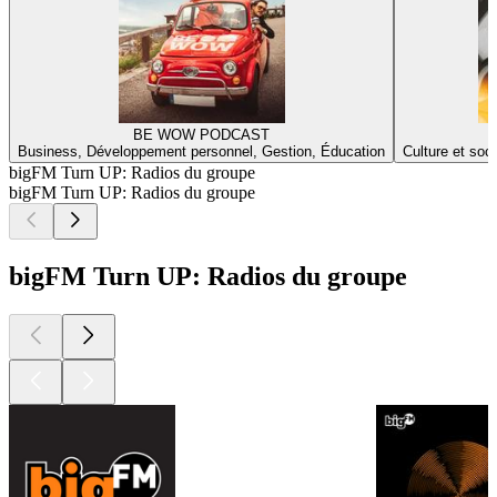
BE WOW PODCAST
Business, Développement personnel, Gestion, Éducation
Culture et soc
bigFM Turn UP: Radios du groupe
bigFM Turn UP: Radios du groupe
bigFM Turn UP: Radios du groupe