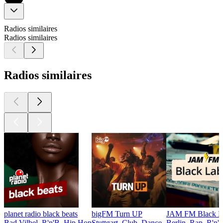
Radios similaires
Radios similaires
Radios similaires
planet radio black beats
bigFM Turn UP
JAM FM Black L
Bad Vilbel, R'n'B, Hip Hop
Stuttgart, Club, Dance
Berlin, Rap, R'n'