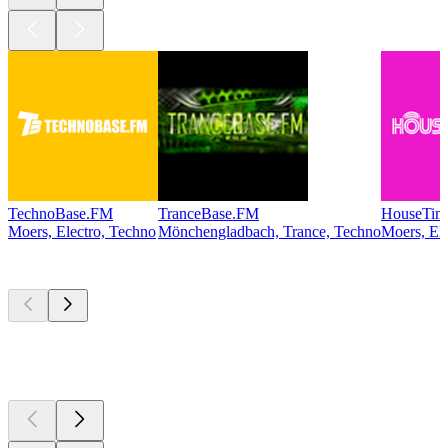
TechnoBase.FM
TranceBase.FM
HouseTim
Moers, Electro, Techno
Mönchengladbach, Trance, Techno
Moers, El
Les meilleurs
podcasts
Les meilleurs
podcasts
Les meilleurs
podcasts