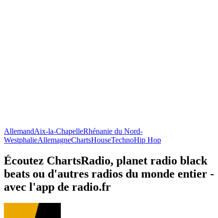
Allemand
Aix-la-Chapelle
Rhénanie du Nord-
Westphalie
Allemagne
Charts
House
Techno
Hip Hop
Écoutez ChartsRadio, planet radio black
beats ou d'autres radios du monde entier -
avec l'app de radio.fr