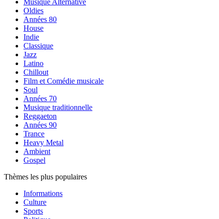
Musique Alternative
Oldies
Années 80
House
Indie
Classique
Jazz
Latino
Chillout
Film et Comédie musicale
Soul
Années 70
Musique traditionnelle
Reggaeton
Années 90
Trance
Heavy Metal
Ambient
Gospel
Thèmes les plus populaires
Informations
Culture
Sports