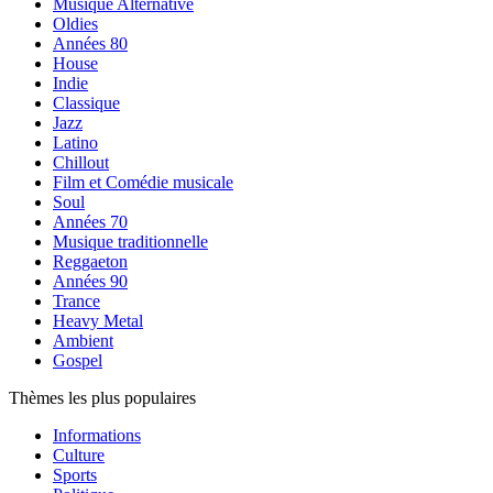
Musique Alternative
Oldies
Années 80
House
Indie
Classique
Jazz
Latino
Chillout
Film et Comédie musicale
Soul
Années 70
Musique traditionnelle
Reggaeton
Années 90
Trance
Heavy Metal
Ambient
Gospel
Thèmes les plus populaires
Informations
Culture
Sports