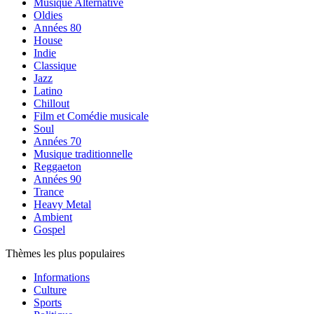
Musique Alternative
Oldies
Années 80
House
Indie
Classique
Jazz
Latino
Chillout
Film et Comédie musicale
Soul
Années 70
Musique traditionnelle
Reggaeton
Années 90
Trance
Heavy Metal
Ambient
Gospel
Thèmes les plus populaires
Informations
Culture
Sports