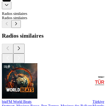
Radios similaires
Radios similaires
Radios similaires
bigFM World Beats
Türkiye
Stuttgart, Musique Russe, Pop Turque, Musique des Balkans
Mannheim