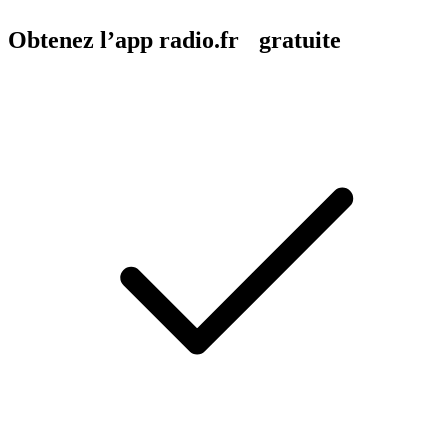
Obtenez l’app radio.fr gratuite