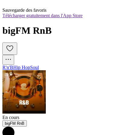
Sauvegarde des favoris
Télécharger gratuitement dans l'App Store
bigFM RnB
R'n'B
Hip Hop
Soul
En cours
bigFM RnB