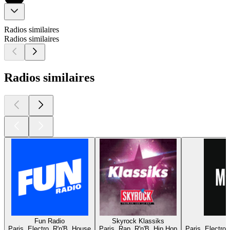
Radios similaires
Radios similaires
Radios similaires
Fun Radio
Skyrock Klassiks
Paris, Electro, R'n'B, House
Paris, Rap, R'n'B, Hip Hop
Paris, Electro