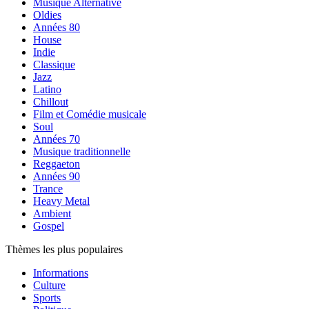
Musique Alternative
Oldies
Années 80
House
Indie
Classique
Jazz
Latino
Chillout
Film et Comédie musicale
Soul
Années 70
Musique traditionnelle
Reggaeton
Années 90
Trance
Heavy Metal
Ambient
Gospel
Thèmes les plus populaires
Informations
Culture
Sports