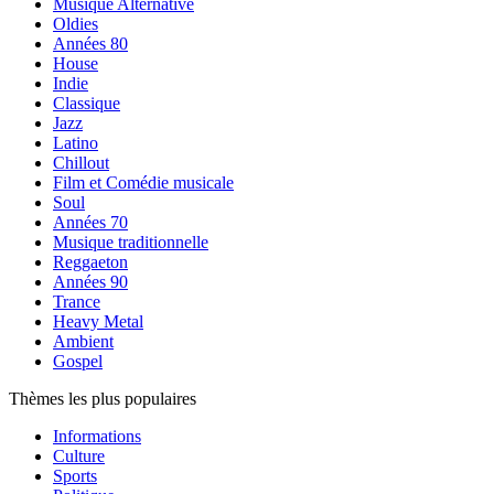
Musique Alternative
Oldies
Années 80
House
Indie
Classique
Jazz
Latino
Chillout
Film et Comédie musicale
Soul
Années 70
Musique traditionnelle
Reggaeton
Années 90
Trance
Heavy Metal
Ambient
Gospel
Thèmes les plus populaires
Informations
Culture
Sports