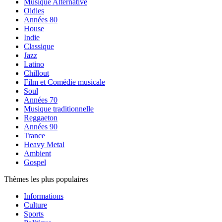
Musique Alternative
Oldies
Années 80
House
Indie
Classique
Jazz
Latino
Chillout
Film et Comédie musicale
Soul
Années 70
Musique traditionnelle
Reggaeton
Années 90
Trance
Heavy Metal
Ambient
Gospel
Thèmes les plus populaires
Informations
Culture
Sports