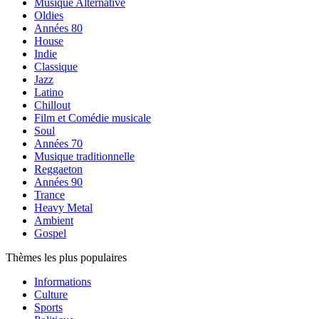
Musique Alternative
Oldies
Années 80
House
Indie
Classique
Jazz
Latino
Chillout
Film et Comédie musicale
Soul
Années 70
Musique traditionnelle
Reggaeton
Années 90
Trance
Heavy Metal
Ambient
Gospel
Thèmes les plus populaires
Informations
Culture
Sports