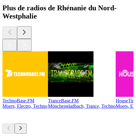
Plus de radios de Rhénanie du Nord-
Westphalie
TechnoBase.FM
TranceBase.FM
HouseTim
Moers, Electro, Techno
Mönchengladbach, Trance, Techno
Moers, El
Les meilleurs
podcasts
Les meilleurs
podcasts