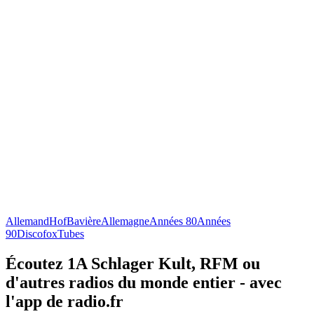
Allemand
Hof
Bavière
Allemagne
Années 80
Années
90
Discofox
Tubes
Écoutez 1A Schlager Kult, RFM ou
d'autres radios du monde entier - avec
l'app de radio.fr