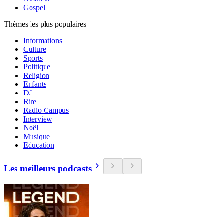
Gospel
Thèmes les plus populaires
Informations
Culture
Sports
Politique
Religion
Enfants
DJ
Rire
Radio Campus
Interview
Noël
Musique
Education
Les meilleurs podcasts