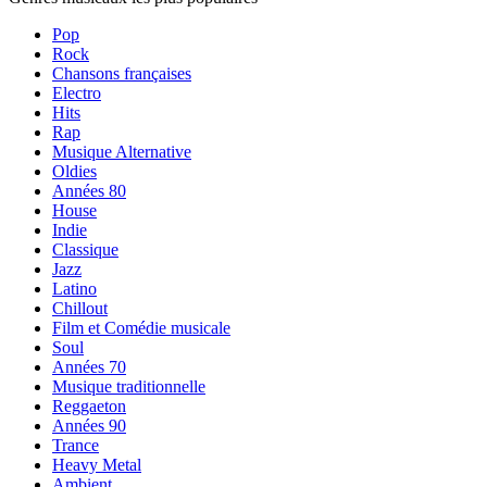
Pop
Rock
Chansons françaises
Electro
Hits
Rap
Musique Alternative
Oldies
Années 80
House
Indie
Classique
Jazz
Latino
Chillout
Film et Comédie musicale
Soul
Années 70
Musique traditionnelle
Reggaeton
Années 90
Trance
Heavy Metal
Ambient