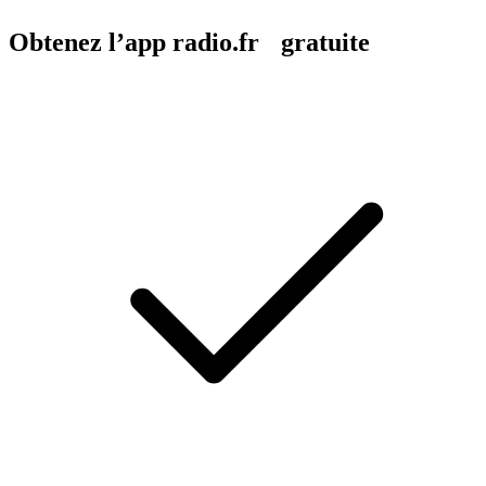
Obtenez l’app radio.fr gratuite