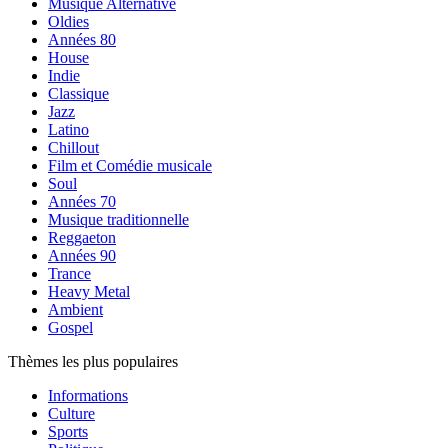
Musique Alternative
Oldies
Années 80
House
Indie
Classique
Jazz
Latino
Chillout
Film et Comédie musicale
Soul
Années 70
Musique traditionnelle
Reggaeton
Années 90
Trance
Heavy Metal
Ambient
Gospel
Thèmes les plus populaires
Informations
Culture
Sports