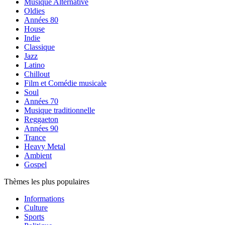
Musique Alternative
Oldies
Années 80
House
Indie
Classique
Jazz
Latino
Chillout
Film et Comédie musicale
Soul
Années 70
Musique traditionnelle
Reggaeton
Années 90
Trance
Heavy Metal
Ambient
Gospel
Thèmes les plus populaires
Informations
Culture
Sports