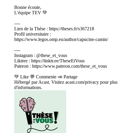
Bonne écoute,
L'équipe TEV 💚
----
Lien de la Thèse : https://theses.fr/s367218
Profil universitaire :
https://www.legos.omp.eu/author/capucine-camin/
----
Instagram : @these_et_vous
Liktree : https://linktr.ee/TheseEtVous
Patreon : https://www.patreon.com/these_et_vous
💚 Like 💬 Commente 📣 Partage
Hébergé par Acast. Visitez acast.com/privacy pour plus
d'informations.