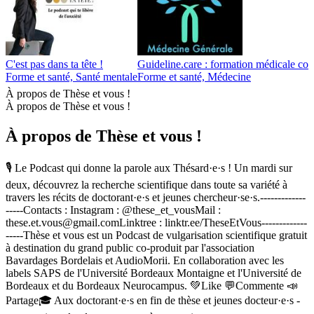
C'est pas dans ta tête !
Guideline.care : formation médicale c
Forme et santé, Santé mentale
Forme et santé, Médecine
À propos de Thèse et vous !
À propos de Thèse et vous !
À propos de Thèse et vous !
🎙️ Le Podcast qui donne la parole aux Thésard·e·s ! Un mardi sur
deux, découvrez la recherche scientifique dans toute sa variété à
travers les récits de doctorant·e·s et jeunes chercheur·se·s.-------------
-----Contacts : Instagram : @these_et_vousMail :
these.et.vous@gmail.comLinktree : linktr.ee/TheseEtVous-------------
-----Thèse et vous est un Podcast de vulgarisation scientifique gratuit
à destination du grand public co-produit par l'association
Bavardages Bordelais et AudioMorii. En collaboration avec les
labels SAPS de l'Université Bordeaux Montaigne et l'Université de
Bordeaux et du Bordeaux Neurocampus. 💚Like 💬Commente 📣
Partage🎓 Aux doctorant·e·s en fin de thèse et jeunes docteur·e·s -