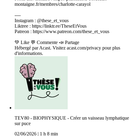
montaigne.fr/membres/charlotte-carayol
----
Instagram : @these_et_vous
Liktree : https://linktr.ee/TheseEtVous
Patreon : https://www.patreon.com/these_et_vous
💚 Like 💬 Commente 📣 Partage
Hébergé par Acast. Visitez acast.com/privacy pour plus
d'informations.
TEV80 - BIOPHYSIQUE - Créer un vaisseau lymphatique
sur puce
02/06/2026
|
1 h 8 min