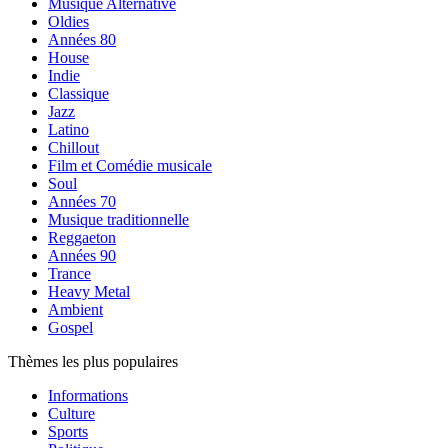
Musique Alternative
Oldies
Années 80
House
Indie
Classique
Jazz
Latino
Chillout
Film et Comédie musicale
Soul
Années 70
Musique traditionnelle
Reggaeton
Années 90
Trance
Heavy Metal
Ambient
Gospel
Thèmes les plus populaires
Informations
Culture
Sports