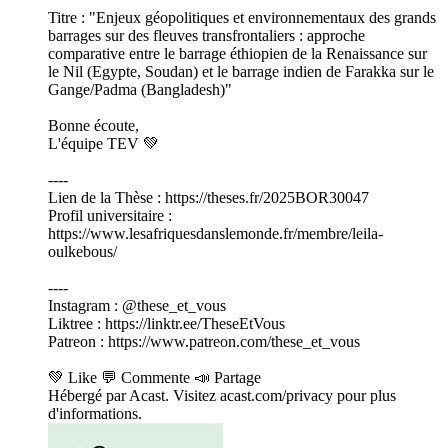
Titre : "Enjeux géopolitiques et environnementaux des grands
barrages sur des fleuves transfrontaliers : approche
comparative entre le barrage éthiopien de la Renaissance sur
le Nil (Egypte, Soudan) et le barrage indien de Farakka sur le
Gange/Padma (Bangladesh)"
Bonne écoute,
L'équipe TEV 💚
----
Lien de la Thèse : https://theses.fr/2025BOR30047
Profil universitaire :
https://www.lesafriquesdanslemonde.fr/membre/leila-
oulkebous/
----
Instagram : @these_et_vous
Liktree : https://linktr.ee/TheseEtVous
Patreon : https://www.patreon.com/these_et_vous
💚 Like 💬 Commente 📣 Partage
Hébergé par Acast. Visitez acast.com/privacy pour plus
d'informations.