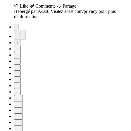
💚 Like 💬 Commente 📣 Partage
Hébergé par Acast. Visitez acast.com/privacy pour plus
d'informations.
1
2
3
4
5
6
7
8
9
10
11
12
13
14
15