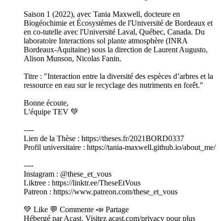
Saison 1 (2022), avec Tania Maxwell, docteure en
Biogéochimie et Écosystèmes de l'Université de Bordeaux et
en co-tutelle avec l'Université Laval, Québec, Canada. Du
laboratoire Interactions sol plante atmosphère (INRA
Bordeaux-Aquitaine) sous la direction de Laurent Augusto,
Alison Munson, Nicolas Fanin.
Titre : "Interaction entre la diversité des espèces d’arbres et la
ressource en eau sur le recyclage des nutriments en forêt."
Bonne écoute,
L'équipe TEV 💚
----
Lien de la Thèse : https://theses.fr/2021BORD0337
Profil universitaire : https://tania-maxwell.github.io/about_me/
----
Instagram : @these_et_vous
Liktree : https://linktr.ee/TheseEtVous
Patreon : https://www.patreon.com/these_et_vous
💚 Like 💬 Commente 📣 Partage
Hébergé par Acast. Visitez acast.com/privacy pour plus