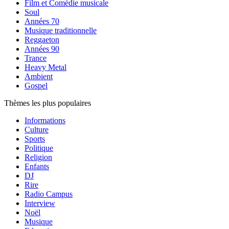
Film et Comédie musicale
Soul
Années 70
Musique traditionnelle
Reggaeton
Années 90
Trance
Heavy Metal
Ambient
Gospel
Thèmes les plus populaires
Informations
Culture
Sports
Politique
Religion
Enfants
DJ
Rire
Radio Campus
Interview
Noël
Musique