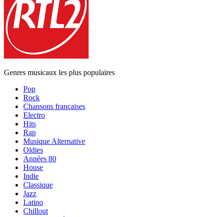
Genres musicaux les plus populaires
Pop
Rock
Chansons françaises
Electro
Hits
Rap
Musique Alternative
Oldies
Années 80
House
Indie
Classique
Jazz
Latino
Chillout