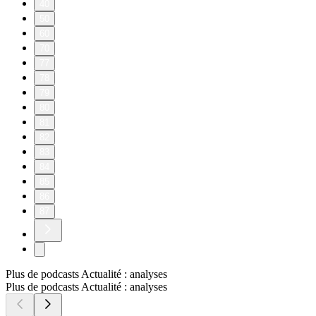
40
50
60
70
77
78
79
80
81
82
83
84
85
86
87
Plus de podcasts Actualité : analyses
Plus de podcasts Actualité : analyses