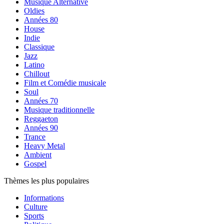
Musique Alternative
Oldies
Années 80
House
Indie
Classique
Jazz
Latino
Chillout
Film et Comédie musicale
Soul
Années 70
Musique traditionnelle
Reggaeton
Années 90
Trance
Heavy Metal
Ambient
Gospel
Thèmes les plus populaires
Informations
Culture
Sports