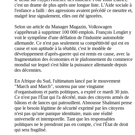
c'est un drame de plus après une longue liste. L'Aide sociale à
l'enfance a failli : des agressions avaient précédé ce meurtre et,
malgré leur signalement, elles ont été ignorées.
Selon un article du Manager Magazin, Volkswagen
s'apprêterait à supprimer 100 000 emplois. François Lenglet y
voit le symptôme d'une déflation de l'industrie automobile
allemande. Ce n'est pas seulement sa compétitivité qui est en
cause et son aptitude à la rétablir, c'est le modèle de
développement d'après-guerre qui est remis en cause, avec la
fragmentation des économies et le plafonnement du commerce
mondial sur lequel s'est bâtie la puissance allemande depuis
des décennies.
En Afrique du Sud, l'ultimatum lancé par le mouvement
"March and March", soutenu par une vingtaine
d'organisations et partis politiques, a expiré ce mardi 30 juin.
Ce n'est pas l'État qui l'a décrété, mais des citoyens armés de
bâtons et de lances qui patrouillent. Abnousse Shalmani pense
que le besoin légitime de sécurité exprimé par les citoyens
n'est pas qu'une panique identitaire, mais une réalité
universelle et intemporelle. Tant que les responsables
politiques ne le prendront pas en compte, c'est l'État de droit
qui sera fragilisé.