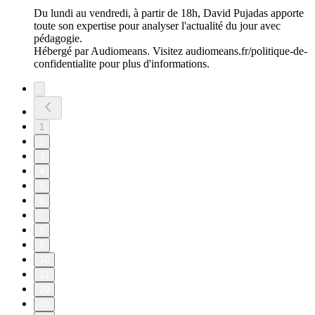
Du lundi au vendredi, à partir de 18h, David Pujadas apporte
toute son expertise pour analyser l'actualité du jour avec
pédagogie.
Hébergé par Audiomeans. Visitez audiomeans.fr/politique-de-
confidentialite pour plus d'informations.
1
2
3
4
5
6
7
8
9
10
11
20
30