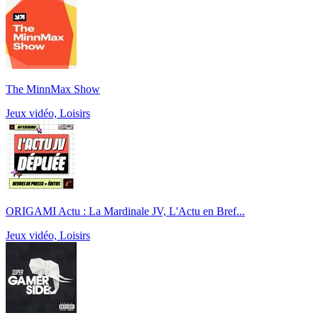
The MinnMax Show
Jeux vidéo, Loisirs
ORIGAMI Actu : La Mardinale JV, L'Actu en Bref...
Jeux vidéo, Loisirs