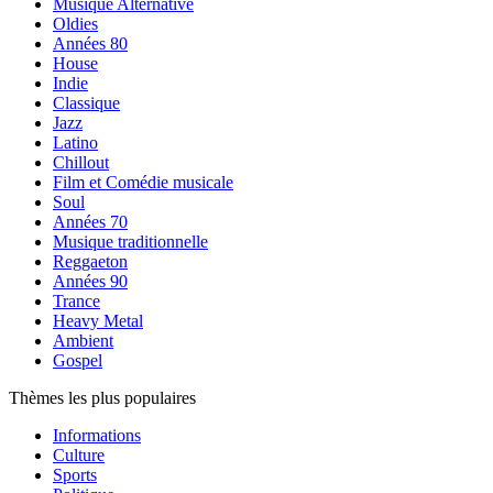
Musique Alternative
Oldies
Années 80
House
Indie
Classique
Jazz
Latino
Chillout
Film et Comédie musicale
Soul
Années 70
Musique traditionnelle
Reggaeton
Années 90
Trance
Heavy Metal
Ambient
Gospel
Thèmes les plus populaires
Informations
Culture
Sports