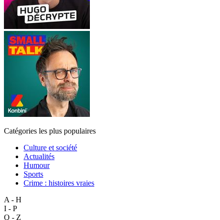
Catégories les plus populaires
Culture et société
Actualités
Humour
Sports
Crime : histoires vraies
A - H
I - P
Q - Z