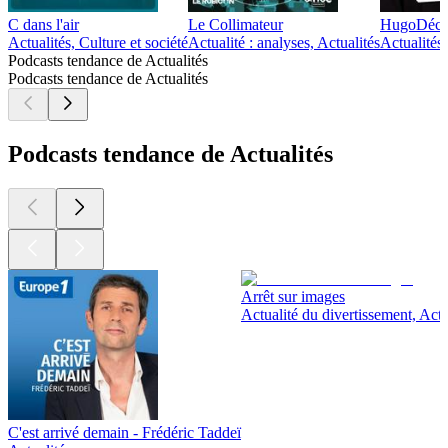
C dans l'air
Le Collimateur
HugoDécryp
Actualités, Culture et société
Actualité : analyses, Actualités
Actualités
Podcasts tendance de Actualités
Podcasts tendance de Actualités
Podcasts tendance de Actualités
Arrêt sur images
Actualité du divertissement, Actu
C'est arrivé demain - Frédéric Taddeï