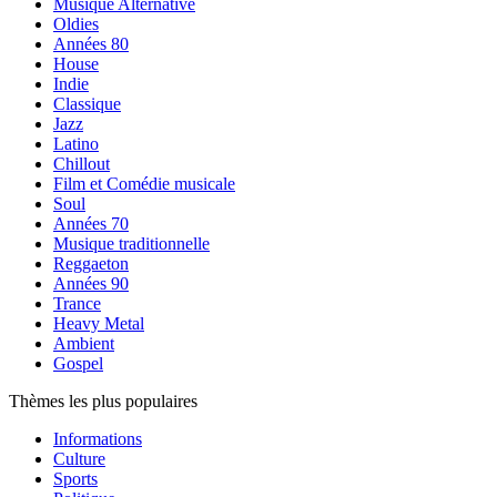
Musique Alternative
Oldies
Années 80
House
Indie
Classique
Jazz
Latino
Chillout
Film et Comédie musicale
Soul
Années 70
Musique traditionnelle
Reggaeton
Années 90
Trance
Heavy Metal
Ambient
Gospel
Thèmes les plus populaires
Informations
Culture
Sports