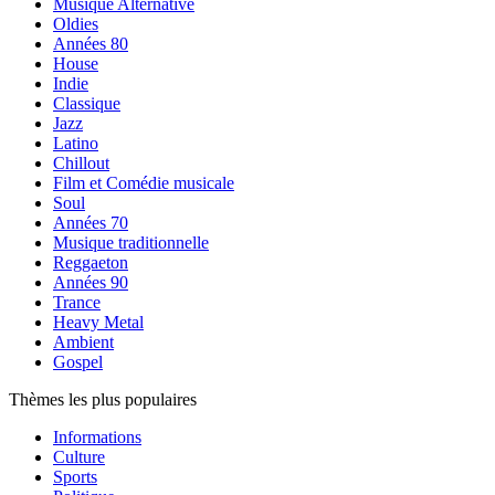
Musique Alternative
Oldies
Années 80
House
Indie
Classique
Jazz
Latino
Chillout
Film et Comédie musicale
Soul
Années 70
Musique traditionnelle
Reggaeton
Années 90
Trance
Heavy Metal
Ambient
Gospel
Thèmes les plus populaires
Informations
Culture
Sports