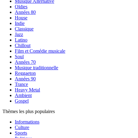
Musique Alternative
Oldies
Années 80
House
Indie
Classique
Jazz
Latino
Chillout
Film et Comédie musicale
Soul
Années 70
Musique traditionnelle
Reggaeton
Années 90
Trance
Heavy Metal
Ambient
Gospel
Thèmes les plus populaires
Informations
Culture
Sports