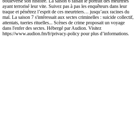
bouleversé son histoire. La saison 6 faisait le portrait des meurtries
ayant terrorisé leur vite. Suivez pas à pas les enquêteurs dans leur
traque et pénétrez l’esprit de ces meurtriers… jusqu’aux racines du
mal. La saison 7 s'intéressait aux sectes criminelles : suicide collectif,
attentats, tueries rituelles... Scènes de crime proposait un voyage
dans l'enfer des sectes. Hébergé par Audion. Visitez
https://www.audion.fm/fr/privacy-policy pour plus d’informations.
Site web du podcast