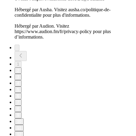
Hébergé par Ausha. Visitez ausha.co/politique-de-
confidentialite pour plus d'informations.
Hébergé par Audion. Visitez
https://www.audion.fm/fr/privacy-policy pour plus
d’informations.
1
2
3
4
5
6
7
8
9
10
11
12