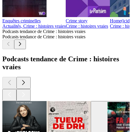
Enquêtes criminelles
Crime story
Home(icide
Actualités, Crime : histoires vraies
Crime : histoires vraies
Crime : hist
Podcasts tendance de Crime : histoires vraies
Podcasts tendance de Crime : histoires vraies
Podcasts tendance de Crime : histoires
vraies