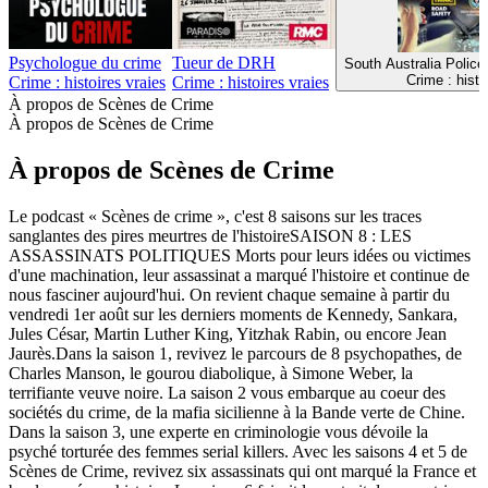
Psychologue du crime
Tueur de DRH
South Australia Police
Crime : histo
Crime : histoires vraies
Crime : histoires vraies
À propos de Scènes de Crime
À propos de Scènes de Crime
À propos de Scènes de Crime
Le podcast « Scènes de crime », c'est 8 saisons sur les traces
sanglantes des pires meurtres de l'histoireSAISON 8 : LES
ASSASSINATS POLITIQUES Morts pour leurs idées ou victimes
d'une machination, leur assassinat a marqué l'histoire et continue de
nous fasciner aujourd'hui. On revient chaque semaine à partir du
vendredi 1er août sur les derniers moments de Kennedy, Sankara,
Jules César, Martin Luther King, Yitzhak Rabin, ou encore Jean
Jaurès.Dans la saison 1, revivez le parcours de 8 psychopathes, de
Charles Manson, le gourou diabolique, à Simone Weber, la
terrifiante veuve noire. La saison 2 vous embarque au coeur des
sociétés du crime, de la mafia sicilienne à la Bande verte de Chine.
Dans la saison 3, une experte en criminologie vous dévoile la
psyché torturée des femmes serial killers. Avec les saisons 4 et 5 de
Scènes de Crime, revivez six assassinats qui ont marqué la France et