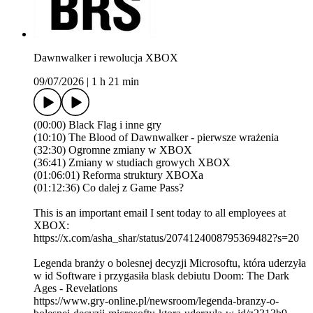
Dawnwalker i rewolucja XBOX
09/07/2026
|
1 h 21 min
(00:00) Black Flag i inne gry
(10:10) The Blood of Dawnwalker - pierwsze wrażenia
(32:30) Ogromne zmiany w XBOX
(36:41) Zmiany w studiach growych XBOX
(01:06:01) Reforma struktury XBOXa
(01:12:36) Co dalej z Game Pass?
This is an important email I sent today to all employees at
XBOX:
https://x.com/asha_shar/status/2074124008795369482?s=20
Legenda branży o bolesnej decyzji Microsoftu, która uderzyła
w id Software i przygasiła blask debiutu Doom: The Dark
Ages - Revelations
https://www.gry-online.pl/newsroom/legenda-branzy-o-