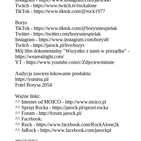
Twitch - https://www.twitch.tv/rockalone
TikTok - https://www.tiktok.com/@rock1977
Borys
TikTok - https://www.tiktok.com/@borysniespielak
Twitter - https://twitter.com/borysniespielak
Instagram - https://www.instagram.com/borys8/
Twitch - https://jarock.pl/live/borys
Mój film dokumentalny "Wszystko z nami w porządku" -
https://wearealright.com/
YT - https://www.youtube.com/c/Zdjeciewminute
Audycja zawiera lokowanie produktu:
https://yumisu.pl/
Fotel Borysa 2054
Ważne linki:
^^ Internet od MOICO - http://www.moico.pl
^^ Sprzęt Rocka - https://jarock.pl/sprzet-rocka
^^ Forum - http://forum.jarock.pl/
^^ Facebook:
^^ Rock - https://www.facebook.com/RockAlone2k
^^ JaRock - https://www.facebook.com/jarockpl