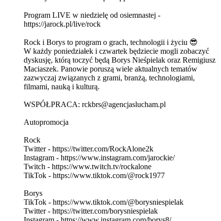
Program LIVE w niedzielę od osiemnastej -
https://jarock.pl/live/rock
Rock i Borys to program o grach, technologii i życiu 😎
W każdy poniedziałek i czwartek będziecie mogli zobaczyć
dyskusję, którą toczyć będą Borys Nieśpielak oraz Remigiusz
Maciaszek. Panowie poruszą wiele aktualnych tematów
zazwyczaj związanych z grami, branżą, technologiami,
filmami, nauką i kulturą.
WSPÓŁPRACA: rckbrs@agencjaslucham.pl
Autopromocja
Rock
Twitter - https://twitter.com/RockAlone2k
Instagram - https://www.instagram.com/jarockie/
Twitch - https://www.twitch.tv/rockalone
TikTok - https://www.tiktok.com/@rock1977
Borys
TikTok - https://www.tiktok.com/@borysniespielak
Twitter - https://twitter.com/borysniespielak
Instagram - https://www.instagram.com/borys8/