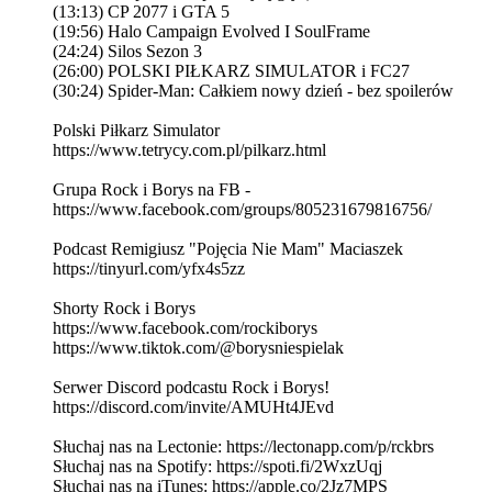
(13:13) CP 2077 i GTA 5
(19:56) Halo Campaign Evolved I SoulFrame
(24:24) Silos Sezon 3
(26:00) POLSKI PIŁKARZ SIMULATOR i FC27
(30:24) Spider-Man: Całkiem nowy dzień - bez spoilerów
Polski Piłkarz Simulator
https://www.tetrycy.com.pl/pilkarz.html
Grupa Rock i Borys na FB -
https://www.facebook.com/groups/805231679816756/
Podcast Remigiusz "Pojęcia Nie Mam" Maciaszek
https://tinyurl.com/yfx4s5zz
Shorty Rock i Borys
https://www.facebook.com/rockiborys
https://www.tiktok.com/@borysniespielak
Serwer Discord podcastu Rock i Borys!
https://discord.com/invite/AMUHt4JEvd
Słuchaj nas na Lectonie: https://lectonapp.com/p/rckbrs
Słuchaj nas na Spotify: https://spoti.fi/2WxzUqj
Słuchaj nas na iTunes: https://apple.co/2Jz7MPS