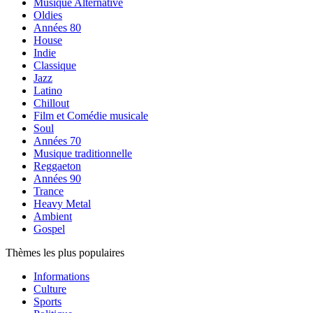
Musique Alternative
Oldies
Années 80
House
Indie
Classique
Jazz
Latino
Chillout
Film et Comédie musicale
Soul
Années 70
Musique traditionnelle
Reggaeton
Années 90
Trance
Heavy Metal
Ambient
Gospel
Thèmes les plus populaires
Informations
Culture
Sports