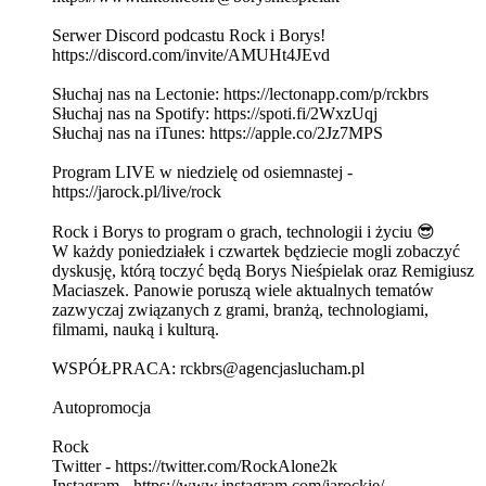
Serwer Discord podcastu Rock i Borys!
https://discord.com/invite/AMUHt4JEvd
Słuchaj nas na Lectonie: https://lectonapp.com/p/rckbrs
Słuchaj nas na Spotify: https://spoti.fi/2WxzUqj
Słuchaj nas na iTunes: https://apple.co/2Jz7MPS
Program LIVE w niedzielę od osiemnastej -
https://jarock.pl/live/rock
Rock i Borys to program o grach, technologii i życiu 😎
W każdy poniedziałek i czwartek będziecie mogli zobaczyć
dyskusję, którą toczyć będą Borys Nieśpielak oraz Remigiusz
Maciaszek. Panowie poruszą wiele aktualnych tematów
zazwyczaj związanych z grami, branżą, technologiami,
filmami, nauką i kulturą.
WSPÓŁPRACA: rckbrs@agencjaslucham.pl
Autopromocja
Rock
Twitter - https://twitter.com/RockAlone2k
Instagram - https://www.instagram.com/jarockie/