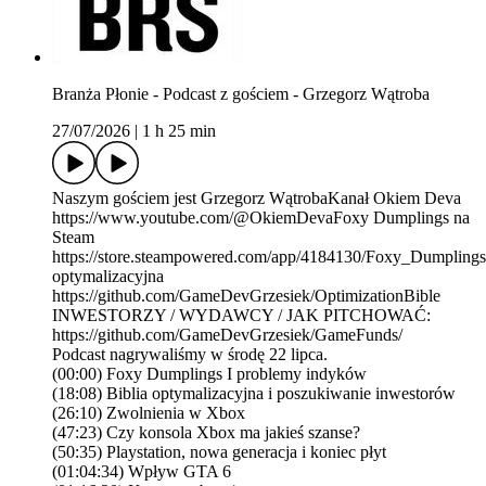
Branża Płonie - Podcast z gościem - Grzegorz Wątroba
27/07/2026
|
1 h 25 min
Naszym gościem jest Grzegorz WątrobaKanał Okiem Deva
https://www.youtube.com/@OkiemDevaFoxy Dumplings na
Steam
https://store.steampowered.com/app/4184130/Foxy_Dumplings
optymalizacyjna
https://github.com/GameDevGrzesiek/OptimizationBible
INWESTORZY / WYDAWCY / JAK PITCHOWAĆ:
https://github.com/GameDevGrzesiek/GameFunds/
Podcast nagrywaliśmy w środę 22 lipca.
(00:00) Foxy Dumplings I problemy indyków
(18:08) Biblia optymalizacyjna i poszukiwanie inwestorów
(26:10) Zwolnienia w Xbox
(47:23) Czy konsola Xbox ma jakieś szanse?
(50:35) Playstation, nowa generacja i koniec płyt
(01:04:34) Wpływ GTA 6