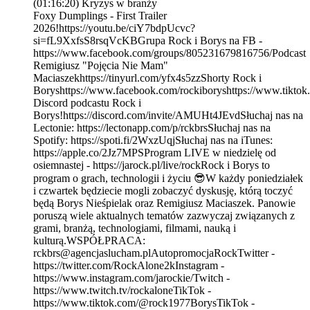
(01:16:20) Kryzys w branży
Foxy Dumplings - First Trailer
2026!https://youtu.be/ciY7bdpUcvc?
si=fL9XxfsS8rsqVcKBGrupa Rock i Borys na FB -
https://www.facebook.com/groups/805231679816756/Podcast
Remigiusz "Pojęcia Nie Mam"
Maciaszekhttps://tinyurl.com/yfx4s5zzShorty Rock i
Boryshttps://www.facebook.com/rockiboryshttps://www.tikto
Discord podcastu Rock i
Borys!https://discord.com/invite/AMUHt4JEvdSłuchaj nas na
Lectonie: https://lectonapp.com/p/rckbrsSłuchaj nas na
Spotify: https://spoti.fi/2WxzUqjSłuchaj nas na iTunes:
https://apple.co/2Jz7MPSProgram LIVE w niedzielę od
osiemnastej - https://jarock.pl/live/rockRock i Borys to
program o grach, technologii i życiu 😎W każdy poniedziałek
i czwartek będziecie mogli zobaczyć dyskusję, którą toczyć
będą Borys Nieśpielak oraz Remigiusz Maciaszek. Panowie
poruszą wiele aktualnych tematów zazwyczaj związanych z
grami, branżą, technologiami, filmami, nauką i
kulturą.WSPÓŁPRACA:
rckbrs@agencjaslucham.plAutopromocjaRockTwitter -
https://twitter.com/RockAlone2kInstagram -
https://www.instagram.com/jarockie/Twitch -
https://www.twitch.tv/rockaloneTikTok -
https://www.tiktok.com/@rock1977BorysTikTok -