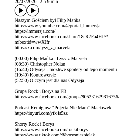
20/07/2026
|
2 h 9 min
Naszym Gościem był Filip Mańka
https://www.youtube.com/@portal_immersja
https://immersja.com/
https://www.facebook.com/share/18sR7Fa4HP/?
mibextid=wwXIfr
https://x.com/lysy_z_marvela
(00:00) Filip Mańka i Łysy z Marvela
(08:30) Christopher Nolan
(16:40) Odyseja - możliwe spoilery od tego momentu
(19:40) Kontrowersje
(52:50) O czym jest dla nas Odyseja
Grupa Rock i Borys na FB -
https://www.facebook.com/groups/805231679816756/
Podcast Remigiusz "Pojęcia Nie Mam" Maciaszek
https://tinyurl.com/yfx4s5zz
Shorty Rock i Borys
https://www.facebook.com/rockiborys
https://www.tiktok.com/@borysniespielak