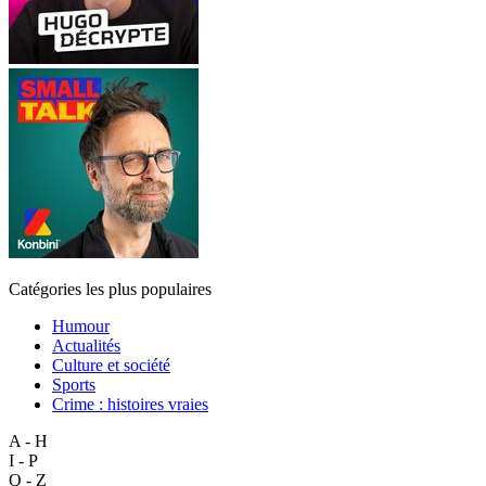
Catégories les plus populaires
Humour
Actualités
Culture et société
Sports
Crime : histoires vraies
A - H
I - P
Q - Z