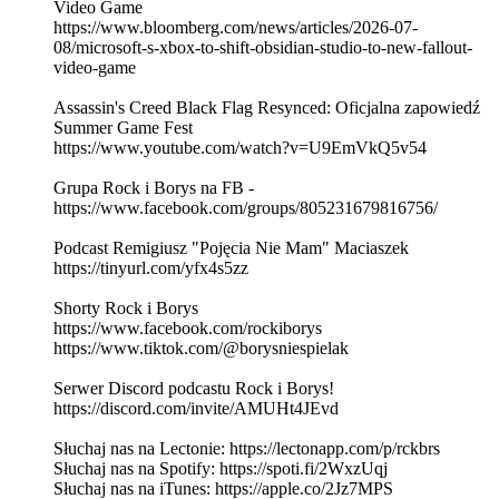
Video Game
https://www.bloomberg.com/news/articles/2026-07-
08/microsoft-s-xbox-to-shift-obsidian-studio-to-new-fallout-
video-game
Assassin's Creed Black Flag Resynced: Oficjalna zapowiedź
Summer Game Fest
https://www.youtube.com/watch?v=U9EmVkQ5v54
Grupa Rock i Borys na FB -
https://www.facebook.com/groups/805231679816756/
Podcast Remigiusz "Pojęcia Nie Mam" Maciaszek
https://tinyurl.com/yfx4s5zz
Shorty Rock i Borys
https://www.facebook.com/rockiborys
https://www.tiktok.com/@borysniespielak
Serwer Discord podcastu Rock i Borys!
https://discord.com/invite/AMUHt4JEvd
Słuchaj nas na Lectonie: https://lectonapp.com/p/rckbrs
Słuchaj nas na Spotify: https://spoti.fi/2WxzUqj
Słuchaj nas na iTunes: https://apple.co/2Jz7MPS