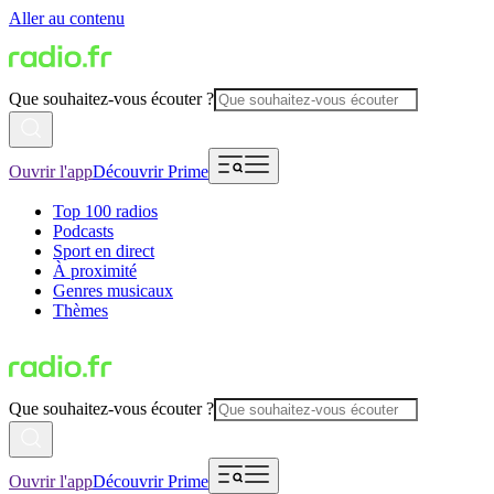
Aller au contenu
Que souhaitez-vous écouter ?
Ouvrir l'app
Découvrir Prime
Top 100 radios
Podcasts
Sport en direct
À proximité
Genres musicaux
Thèmes
Que souhaitez-vous écouter ?
Ouvrir l'app
Découvrir Prime