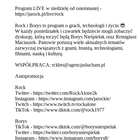
Program LIVE w niedzielę od osiemnastej -
https://jarock.pl/live/rock
Rock i Borys to program o grach, technologii i życiu 😎
W każdy poniedziałek i czwartek będziecie mogli zobaczyć
dyskusję, którą toczyć będą Borys Nieśpielak oraz Remigiusz
Maciaszek. Panowie poruszą wiele aktualnych tematów
zazwyczaj związanych z grami, branżą, technologiami,
filmami, nauką i kulturą.
WSPÓŁPRACA: rckbrs@agencjaslucham.pl
Autopromocja
Rock
Twitter - https://twitter.com/RockAlone2k
Instagram - https://www.instagram.com/jarockie/
Twitch - https://www.twitch.tv/rockalone
TikTok - https://www.tiktok.com/@rock1977
Borys
TikTok - https://www.tiktok.com/@borysniespielak
Twitter - https://twitter.com/borysniespielak
Instagram - https://www.instagram.com/borys8/