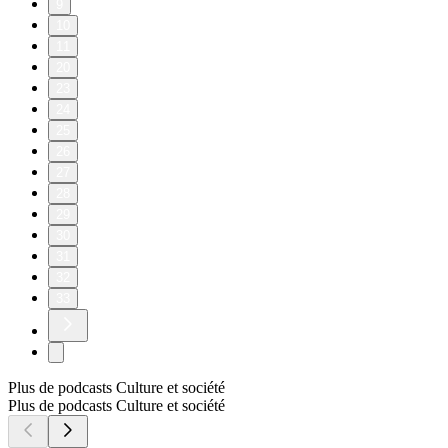
9
10
11
20
23
24
25
26
27
28
29
30
31
32
33
Plus de podcasts Culture et société
Plus de podcasts Culture et société