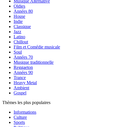
Musique Alternative
Oldies
Années 80
House
Indie
Classique
Jazz
Latino
Chillout
Film et Comédie musicale
Soul
Années 70
Musique traditionnelle
Reggaeton
Années 90
Trance
Heavy Metal
Ambient
Gospel
Thèmes les plus populaires
Informations
Culture
Sports