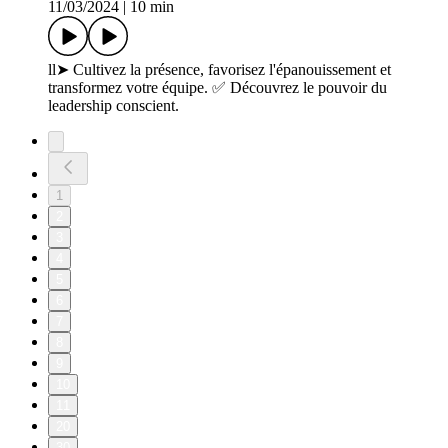
11/03/2024
|
10 min
ll➤ Cultivez la présence, favorisez l'épanouissement et
transformez votre équipe. ✅ Découvrez le pouvoir du
leadership conscient.
1
2
3
4
5
6
7
8
9
10
11
20
30