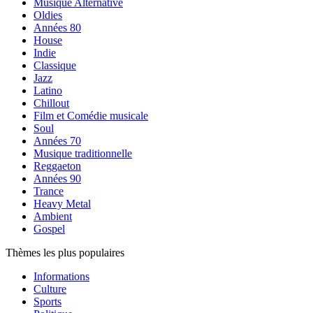
Musique Alternative
Oldies
Années 80
House
Indie
Classique
Jazz
Latino
Chillout
Film et Comédie musicale
Soul
Années 70
Musique traditionnelle
Reggaeton
Années 90
Trance
Heavy Metal
Ambient
Gospel
Thèmes les plus populaires
Informations
Culture
Sports