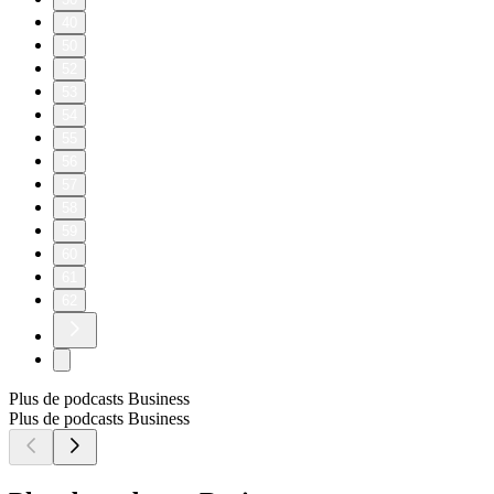
40
50
52
53
54
55
56
57
58
59
60
61
62
Plus de podcasts Business
Plus de podcasts Business