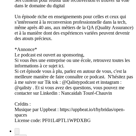
Ses conseils pour réussir une reconversion et trouver sa voie
dans le domaine du digital
Un épisode riche en enseignements pour celles et ceux qui
s’intéressent à la reconversion professionnelle dans la tech,
même après 40 ans, aux métiers de la QA (Quality Assurance)
et à la manière dont des expériences variées peuvent devenir
des atouts précieux.
*Annonce*
Le podcast est ouvert au sponsoring,
Si vous êtes une entreprise ou une école, retrouvez toutes les
informations à ce sujet ⁠⁠⁠⁠⁠⁠⁠⁠⁠⁠⁠⁠⁠⁠⁠⁠ici⁠⁠⁠⁠⁠⁠⁠⁠⁠⁠⁠⁠⁠⁠⁠⁠.
Si cet épisode vous à plu, parlez en autour de vous, c'est la
meilleure manière de faire connaître ce podcast. N'hésitez pas
à me suivre sur Tik tok : @⁠⁠⁠⁠⁠⁠⁠⁠⁠⁠⁠⁠⁠⁠⁠⁠⁠⁠⁠Qalistypodcast⁠⁠⁠⁠⁠⁠⁠⁠⁠⁠⁠⁠⁠⁠⁠⁠⁠⁠⁠ et instagram :
@⁠⁠⁠⁠⁠⁠⁠⁠⁠⁠⁠⁠⁠⁠⁠⁠⁠⁠⁠qalisty⁠⁠⁠⁠⁠⁠⁠⁠⁠⁠⁠⁠⁠⁠⁠⁠⁠⁠⁠ . Et si vous avez des questions, vous pouvez me
contacter sur Linkedin : Nancaidah Touré-Chauvin
Crédits :
Musique par Uppbeat : https://uppbeat.io/t/hybridas/open-
spaces
License code: PF01L4PTL1WPDXBG