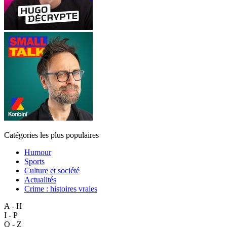
Catégories les plus populaires
Humour
Sports
Culture et société
Actualités
Crime : histoires vraies
A - H
I - P
Q - Z