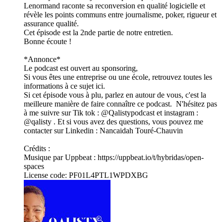
Lenormand raconte sa reconversion en qualité logicielle et
révèle les points communs entre journalisme, poker, rigueur et
assurance qualité.
Cet épisode est la 2nde partie de notre entretien.
Bonne écoute !
*Annonce*
Le podcast est ouvert au sponsoring,
Si vous êtes une entreprise ou une école, retrouvez toutes les
informations à ce sujet ⁠⁠⁠⁠⁠⁠⁠⁠⁠⁠⁠⁠⁠⁠⁠⁠⁠ici⁠⁠⁠⁠⁠⁠⁠⁠⁠⁠⁠⁠⁠⁠⁠⁠⁠.
Si cet épisode vous à plu, parlez en autour de vous, c'est la
meilleure manière de faire connaître ce podcast. N'hésitez pas
à me suivre sur Tik tok : @⁠⁠⁠⁠⁠⁠⁠⁠⁠⁠⁠⁠⁠⁠⁠⁠⁠⁠⁠⁠Qalistypodcast⁠⁠⁠⁠⁠⁠⁠⁠⁠⁠⁠⁠⁠⁠⁠⁠⁠⁠⁠⁠ et instagram :
@⁠⁠⁠⁠⁠⁠⁠⁠⁠⁠⁠⁠⁠⁠⁠⁠⁠⁠⁠⁠qalisty⁠⁠⁠⁠⁠⁠⁠⁠⁠⁠⁠⁠⁠⁠⁠⁠⁠⁠⁠⁠ . Et si vous avez des questions, vous pouvez me
contacter sur Linkedin : Nancaidah Touré-Chauvin
Crédits :
Musique par Uppbeat : https://uppbeat.io/t/hybridas/open-
spaces
License code: PF01L4PTL1WPDXBG