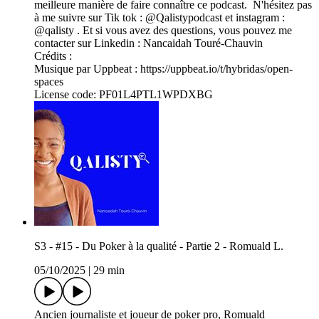
meilleure manière de faire connaître ce podcast. N'hésitez pas
à me suivre sur Tik tok : @⁠⁠⁠⁠⁠⁠⁠⁠⁠⁠⁠⁠⁠⁠⁠⁠⁠⁠⁠⁠⁠Qalistypodcast⁠⁠⁠⁠⁠⁠⁠⁠⁠⁠⁠⁠⁠⁠⁠⁠⁠⁠⁠⁠⁠ et instagram :
@⁠⁠⁠⁠⁠⁠⁠⁠⁠⁠⁠⁠⁠⁠⁠⁠⁠⁠⁠⁠⁠qalisty⁠⁠⁠⁠⁠⁠⁠⁠⁠⁠⁠⁠⁠⁠⁠⁠⁠⁠⁠⁠⁠ . Et si vous avez des questions, vous pouvez me
contacter sur Linkedin : Nancaidah Touré-Chauvin
Crédits :
Musique par Uppbeat : https://uppbeat.io/t/hybridas/open-
spaces
License code: PF01L4PTL1WPDXBG
S3 - #15 - Du Poker à la qualité - Partie 2 - Romuald L.
05/10/2025
|
29 min
Ancien journaliste et joueur de poker pro, Romuald