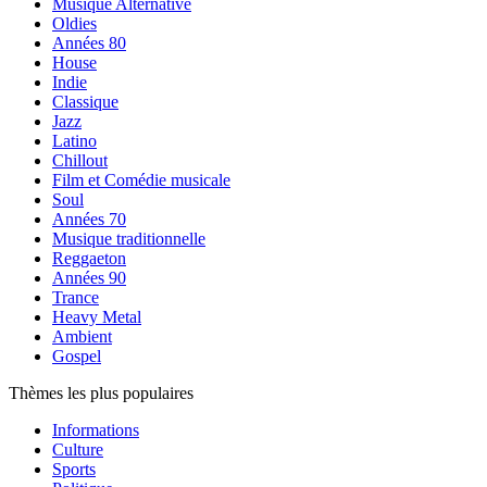
Musique Alternative
Oldies
Années 80
House
Indie
Classique
Jazz
Latino
Chillout
Film et Comédie musicale
Soul
Années 70
Musique traditionnelle
Reggaeton
Années 90
Trance
Heavy Metal
Ambient
Gospel
Thèmes les plus populaires
Informations
Culture
Sports