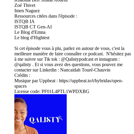
Zoé Thivet
Imen Naguez
Ressources citées dans l'épisode :
ISTQB IA
⁠ISTQB CT Gen-AI⁠
Le Blog d'Emna
Le blog d'Hightest
Si cet épisode vous à plu, parlez en autour de vous, c'est la
meilleure manière de faire connaître ce podcast. N'hésitez pas
à me suivre sur Tik tok : @⁠⁠⁠⁠⁠⁠⁠⁠⁠⁠⁠⁠⁠⁠⁠⁠⁠⁠⁠⁠⁠⁠Qalistypodcast⁠⁠⁠⁠⁠⁠⁠⁠⁠⁠⁠⁠⁠⁠⁠⁠⁠⁠⁠⁠⁠⁠ et instagram :
@⁠⁠⁠⁠⁠⁠⁠⁠⁠⁠⁠⁠⁠⁠⁠⁠⁠⁠⁠⁠⁠⁠qalisty⁠⁠⁠⁠⁠⁠⁠⁠⁠⁠⁠⁠⁠⁠⁠⁠⁠⁠⁠⁠⁠⁠ . Et si vous avez des questions, vous pouvez me
contacter sur Linkedin : Nancaidah Touré-Chauvin
Crédits :
Musique par Uppbeat : https://uppbeat.io/t/hybridas/open-
spaces
License code: PF01L4PTL1WPDXBG