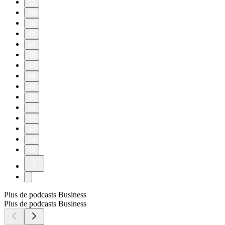
11
20
30
40
45
46
47
48
49
50
51
52
53
54
55
Plus de podcasts Business
Plus de podcasts Business