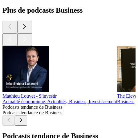
Plus de podcasts Business
Matthieu Louvet - S'investir
The Eleva
Actualité économique, Actualités, Business, Investissement
Business, 
Podcasts tendance de Business
Podcasts tendance de Business
Podcasts tendance de Business