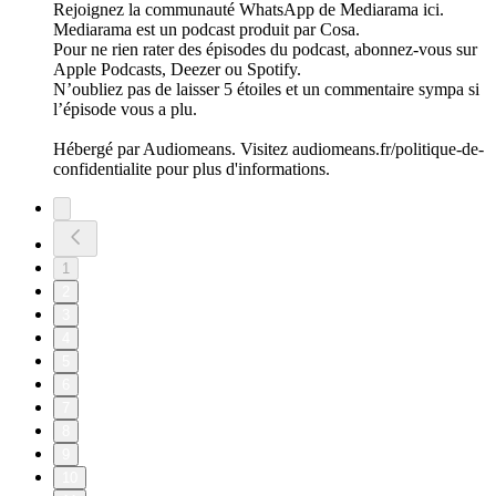
Rejoignez la communauté WhatsApp de Mediarama ici.
Mediarama est un podcast produit par Cosa.
Pour ne rien rater des épisodes du podcast, abonnez-vous sur
Apple Podcasts, Deezer ou Spotify.
N’oubliez pas de laisser 5 étoiles et un commentaire sympa si
l’épisode vous a plu.
Hébergé par Audiomeans. Visitez audiomeans.fr/politique-de-
confidentialite pour plus d'informations.
1
2
3
4
5
6
7
8
9
10