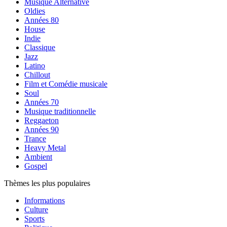
Musique Alternative
Oldies
Années 80
House
Indie
Classique
Jazz
Latino
Chillout
Film et Comédie musicale
Soul
Années 70
Musique traditionnelle
Reggaeton
Années 90
Trance
Heavy Metal
Ambient
Gospel
Thèmes les plus populaires
Informations
Culture
Sports