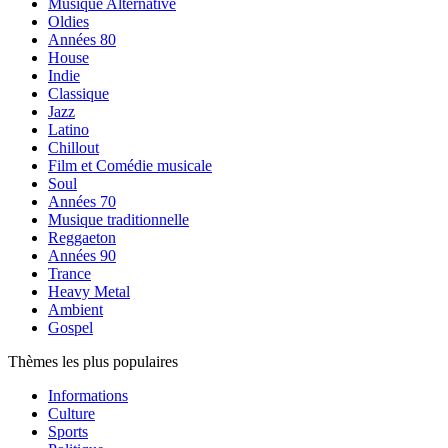
Musique Alternative
Oldies
Années 80
House
Indie
Classique
Jazz
Latino
Chillout
Film et Comédie musicale
Soul
Années 70
Musique traditionnelle
Reggaeton
Années 90
Trance
Heavy Metal
Ambient
Gospel
Thèmes les plus populaires
Informations
Culture
Sports