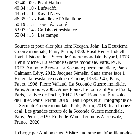
37:40 : 09 - Pearl Harbor
40:34 : 10 - Luftwaffe
43:54 : 11 - Royal Navy
46:35 : 12 - Bataille de l'Atlantique
50:19 : 13 - Touché... coulé
53:07 : 14 - Collabo et résistance
55:04 : 15 - Les camps
Sources et pour aller plus loin: Keegan, John. La Deuxième
Guerre mondiale, Paris, Perrin, 1990. Basil Henry Liddell
Hart. Histoire de la Seconde Guerre mondiale, Fayard, 1973.
Henri Michel. La seconde Guerre mondiale, Paris, PUF,
1977. Anthony Beevor. La Seconde guerre mondiale, Paris,
Calmann-Lévy, 2012. Jacques Sémelin. Sans armes face à
Hitler : la résistance civile en Europe, 1939-1945, Paris,
Payot, 1998. Pierre Vallaud. La Seconde Guerre mondiale,
Paris, Acropole, 2002. Anne Frank. Le journal d'Anne Frank,
Paris, Le livre de Poche, 1947. Benoît Rondeau. Être soldat
de Hitler, Paris, Perrin. 2019. Jean Lopez et ai. Infographie de
la Seconde Guerre mondiale, Paris, Perrin, 2018. Jean Lopez
et al. Les grandes erreurs de la Seconde Guerre mondiale,
Paris, Perrin, 2020. Eddy de Wind. Terminus Auschwitz,
France, 2020.
Hébergé par Audiomeans. Visitez audiomeans.fr/politique-de-