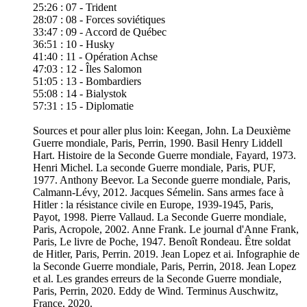
25:26 : 07 - Trident
28:07 : 08 - Forces soviétiques
33:47 : 09 - Accord de Québec
36:51 : 10 - Husky
41:40 : 11 - Opération Achse
47:03 : 12 - Îles Salomon
51:05 : 13 - Bombardiers
55:08 : 14 - Bialystok
57:31 : 15 - Diplomatie
Sources et pour aller plus loin: Keegan, John. La Deuxième
Guerre mondiale, Paris, Perrin, 1990. Basil Henry Liddell
Hart. Histoire de la Seconde Guerre mondiale, Fayard, 1973.
Henri Michel. La seconde Guerre mondiale, Paris, PUF,
1977. Anthony Beevor. La Seconde guerre mondiale, Paris,
Calmann-Lévy, 2012. Jacques Sémelin. Sans armes face à
Hitler : la résistance civile en Europe, 1939-1945, Paris,
Payot, 1998. Pierre Vallaud. La Seconde Guerre mondiale,
Paris, Acropole, 2002. Anne Frank. Le journal d'Anne Frank,
Paris, Le livre de Poche, 1947. Benoît Rondeau. Être soldat
de Hitler, Paris, Perrin. 2019. Jean Lopez et ai. Infographie de
la Seconde Guerre mondiale, Paris, Perrin, 2018. Jean Lopez
et al. Les grandes erreurs de la Seconde Guerre mondiale,
Paris, Perrin, 2020. Eddy de Wind. Terminus Auschwitz,
France, 2020.