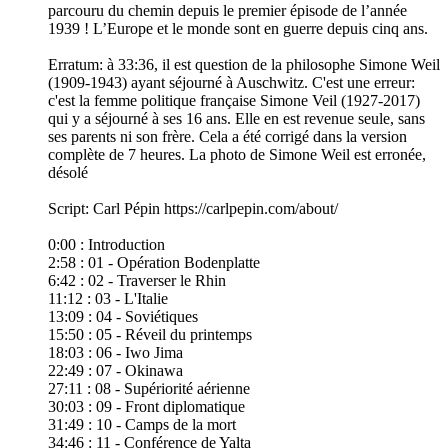
parcouru du chemin depuis le premier épisode de l’année
1939 ! L’Europe et le monde sont en guerre depuis cinq ans.
Erratum: à 33:36, il est question de la philosophe Simone Weil
(1909-1943) ayant séjourné à Auschwitz. C'est une erreur:
c'est la femme politique française Simone Veil (1927-2017)
qui y a séjourné à ses 16 ans. Elle en est revenue seule, sans
ses parents ni son frère. Cela a été corrigé dans la version
complète de 7 heures. La photo de Simone Weil est erronée,
désolé
Script: Carl Pépin https://carlpepin.com/about/
0:00​ : Introduction
2:58 : 01 - Opération Bodenplatte
6:42 : 02 - Traverser le Rhin
11:12 : 03 - L'Italie
13:09 : 04 - Soviétiques
15:50 : 05 - Réveil du printemps
18:03 : 06 - Iwo Jima
22:49 : 07 - Okinawa
27:11 : 08 - Supériorité aérienne
30:03 : 09 - Front diplomatique
31:49 : 10 - Camps de la mort
34:46 : 11 - Conférence de Yalta