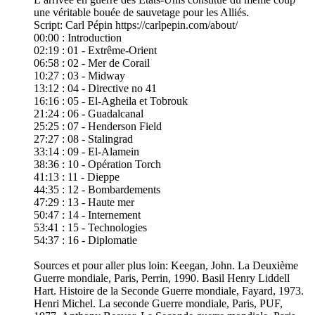
une véritable bouée de sauvetage pour les Alliés.
Script: Carl Pépin https://carlpepin.com/about/
00:00​ : Introduction
02:19 : 01 - Extrême-Orient
06:58 : 02 - Mer de Corail
10:27 : 03 - Midway
13:12 : 04 - Directive no 41
16:16 : 05 - El-Agheila et Tobrouk
21:24 : 06 - Guadalcanal
25:25 : 07 - Henderson Field
27:27 : 08 - Stalingrad
33:14 : 09 - El-Alamein
38:36 : 10 - Opération Torch
41:13 : 11 - Dieppe
44:35 : 12 - Bombardements
47:29 : 13 - Haute mer
50:47 : 14 - Internement
53:41 : 15 - Technologies
54:37 : 16 - Diplomatie
Sources et pour aller plus loin: Keegan, John. La Deuxième
Guerre mondiale, Paris, Perrin, 1990. Basil Henry Liddell
Hart. Histoire de la Seconde Guerre mondiale, Fayard, 1973.
Henri Michel. La seconde Guerre mondiale, Paris, PUF,