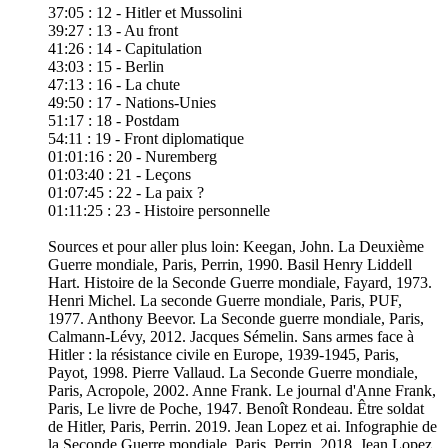
37:05 : 12 - Hitler et Mussolini
39:27 : 13 - Au front
41:26 : 14 - Capitulation
43:03 : 15 - Berlin
47:13 : 16 - La chute
49:50 : 17 - Nations-Unies
51:17 : 18 - Postdam
54:11 : 19 - Front diplomatique
01:01:16 : 20 - Nuremberg
01:03:40 : 21 - Leçons
01:07:45 : 22 - La paix ?
01:11:25 : 23 - Histoire personnelle
Sources et pour aller plus loin: Keegan, John. La Deuxième
Guerre mondiale, Paris, Perrin, 1990. Basil Henry Liddell
Hart. Histoire de la Seconde Guerre mondiale, Fayard, 1973.
Henri Michel. La seconde Guerre mondiale, Paris, PUF,
1977. Anthony Beevor. La Seconde guerre mondiale, Paris,
Calmann-Lévy, 2012. Jacques Sémelin. Sans armes face à
Hitler : la résistance civile en Europe, 1939-1945, Paris,
Payot, 1998. Pierre Vallaud. La Seconde Guerre mondiale,
Paris, Acropole, 2002. Anne Frank. Le journal d'Anne Frank,
Paris, Le livre de Poche, 1947. Benoît Rondeau. Être soldat
de Hitler, Paris, Perrin. 2019. Jean Lopez et ai. Infographie de
la Seconde Guerre mondiale, Paris, Perrin, 2018. Jean Lopez