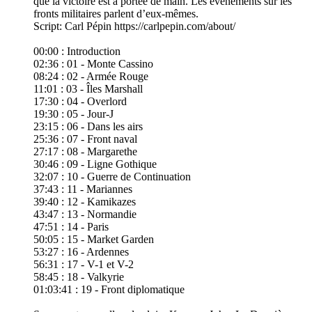
que la victoire est à portée de main. Les événements sur les
fronts militaires parlent d’eux-mêmes.
Script: Carl Pépin https://carlpepin.com/about/
00:00​ : Introduction
02:36 : 01 - Monte Cassino
08:24 : 02 - Armée Rouge
11:01 : 03 - Îles Marshall
17:30 : 04 - Overlord
19:30 : 05 - Jour-J
23:15 : 06 - Dans les airs
25:36 : 07 - Front naval
27:17 : 08 - Margarethe
30:46 : 09 - Ligne Gothique
32:07 : 10 - Guerre de Continuation
37:43 : 11 - Mariannes
39:40 : 12 - Kamikazes
43:47 : 13 - Normandie
47:51 : 14 - Paris
50:05 : 15 - Market Garden
53:27 : 16 - Ardennes
56:31 : 17 - V-1 et V-2
58:45 : 18 - Valkyrie
01:03:41 : 19 - Front diplomatique