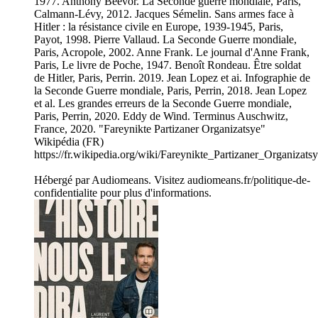
1977. Anthony Beevor. La Seconde guerre mondiale, Paris,
Calmann-Lévy, 2012. Jacques Sémelin. Sans armes face à
Hitler : la résistance civile en Europe, 1939-1945, Paris,
Payot, 1998. Pierre Vallaud. La Seconde Guerre mondiale,
Paris, Acropole, 2002. Anne Frank. Le journal d'Anne Frank,
Paris, Le livre de Poche, 1947. Benoît Rondeau. Être soldat
de Hitler, Paris, Perrin. 2019. Jean Lopez et ai. Infographie de
la Seconde Guerre mondiale, Paris, Perrin, 2018. Jean Lopez
et al. Les grandes erreurs de la Seconde Guerre mondiale,
Paris, Perrin, 2020. Eddy de Wind. Terminus Auschwitz,
France, 2020. "Fareynikte Partizaner Organizatsye"
Wikipédia (FR)
https://fr.wikipedia.org/wiki/Fareynikte_Partizaner_Organizats
Hébergé par Audiomeans. Visitez audiomeans.fr/politique-de-
confidentialite pour plus d'informations.