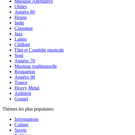
Musique Alternative
Oldies
Années 80
House
Indie
Classique
Jazz
Latino
Chillout
Film et Comédie musicale
Soul
Années 70
Musique traditionnelle
Reggaeton
Années 90
Trance
Heavy Metal
Ambient
Gospel
Thèmes les plus populaires
Informations
Culture
Sports