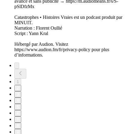
avance et sans publicité → https://m.audiomeans.fr/s/S-
pSlDfzMx
Catastrophes • Histoires Vraies est un podcast produit par
MINUIT.
Narration : Florent Oullié
Script : Yann Kral
Hébergé par Audion. Visitez
https://www.audion.fm/fr/privacy-policy pour plus
d’informations.
1
2
3
4
5
6
7
8
9