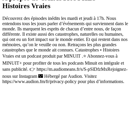
Histoires Vraies
Découvrez des épisodes inédits les mardi et jeudi à 17h. Nous
entendons tous les jours parler d’événements qui surviennent dans le
monde. Ils marquent les esprits de chacun d’entre nous, de façon
différente. Il existe aussi des catastrophes, naturelles ou humaines,
qui ont eu un fort impact sur le monde entier. Et qui restent dans nos
mémoires, qu’on le veuille ou non. Retraçons les plus grandes
catastrophes que le monde ait connues. Catastrophes • Histoires
Vraies est un podcast produit par MINUIT .⭐️ Abonnez-vous à
MINUIT+ pour profiter de tous les podcasts Minuit en intégrale et
sans publicité. 👉 https://m.audiomeans.fr/s/S-pSlDfzMxRejoignez-
nous sur Instagram 🌃 Hébergé par Audion. Visitez
https://www.audion.fm/fr/privacy-policy pour plus d’informations.
Site web du podcast