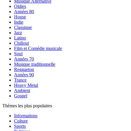
Musique Alternative
Oldies
Années 80
House
Indie
Classique
Jazz
Latino
Chillout
Film et Comédie musicale
Soul
Années 70
Musique traditionnelle
Reggaeton
Années 90
Trance
Heavy Metal
Ambient
Gospel
Thèmes les plus populaires
Informations
Culture
Sports