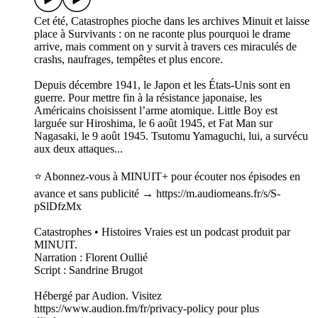
Cet été, Catastrophes pioche dans les archives Minuit et laisse
place à Survivants : on ne raconte plus pourquoi le drame
arrive, mais comment on y survit à travers ces miraculés de
crashs, naufrages, tempêtes et plus encore.
Depuis décembre 1941, le Japon et les États-Unis sont en
guerre. Pour mettre fin à la résistance japonaise, les
Américains choisissent l’arme atomique. Little Boy est
larguée sur Hiroshima, le 6 août 1945, et Fat Man sur
Nagasaki, le 9 août 1945. Tsutomu Yamaguchi, lui, a survécu
aux deux attaques...
⭐️ Abonnez-vous à MINUIT+ pour écouter nos épisodes en
avance et sans publicité → https://m.audiomeans.fr/s/S-
pSlDfzMx
Catastrophes • Histoires Vraies est un podcast produit par
MINUIT.
Narration : Florent Oullié
Script : Sandrine Brugot
Hébergé par Audion. Visitez
https://www.audion.fm/fr/privacy-policy pour plus