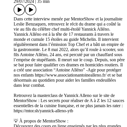
29/07/2024
|
35 min
Dans cette interview menée par MentorShow et la journaliste
Leslie Benzaquen, retrouvez le récit du drame qui a coûté la
vie au fils du célèbre chef multi-étoilé Yannick Alléno.
Yannick Alléno est à la tête de 17 restaurants à travers le
monde et cumule 15 étoiles au guide Michelin. Il intervient
régulièrement dans l’émission Top Chef et a bâti un empire de
la gastronomie. Le 8 mai 2022, alors qu’il roule à scooter, son
fils Antoine Alléno, 24 ans, est percuté par un chauffard sous
l’emprise de stupéfiants. Il meurt sur le coup. Depuis, son père
se bat pour faire qualifier ces drames en homicides routiers. Il
a créé une association “Antoine Alléno" -Agir pour protéger
nos enfants https://www.associationantoinealleno.fr/ et se bat
désormais au quotidien pour aider les familles endeuillées
dans leur combat.
Retrouvez la masterclass de Yannick Alleno sur le site de
MentorShow : Les secrets pour réaliser de A à Z les 12 sauces
essentielles de la cuisine française, et ne plus jamais les rater :
https://mtor.sh/yannick-alleno-ytb
💡 À propos de MentorShow :
Découvrez des cours en ligne enseignés par les plus grandes