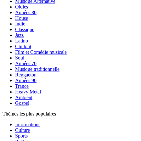
Musique Alternative
Oldies
Années 80
House
Indie
Classique
Jazz
Latino
Chillout
Film et Comédie musicale
Soul
Années 70
Musique traditionnelle
Reggaeton
Années 90
Trance
Heavy Metal
Ambient
Gospel
Thèmes les plus populaires
Informations
Culture
Sports