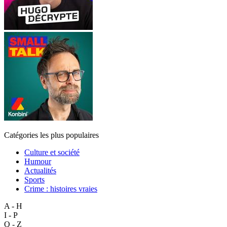
Catégories les plus populaires
Culture et société
Humour
Actualités
Sports
Crime : histoires vraies
A - H
I - P
Q - Z