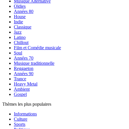
Musique Alternative
Oldies
Années 80
House
Indie
Classique
Jazz
Latino
Chillout
Film et Comédie musicale
Soul
Années 70
Musique traditionnelle
Reggaeton
Années 90
Trance
Heavy Metal
Ambient
Gospel
Thèmes les plus populaires
Informations
Culture
Sports