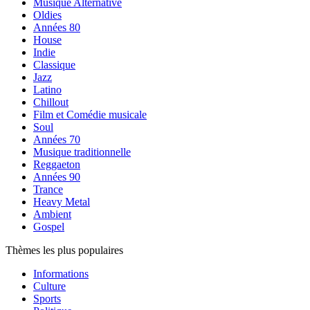
Musique Alternative
Oldies
Années 80
House
Indie
Classique
Jazz
Latino
Chillout
Film et Comédie musicale
Soul
Années 70
Musique traditionnelle
Reggaeton
Années 90
Trance
Heavy Metal
Ambient
Gospel
Thèmes les plus populaires
Informations
Culture
Sports