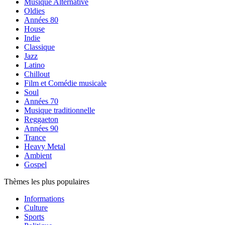
Musique Alternative
Oldies
Années 80
House
Indie
Classique
Jazz
Latino
Chillout
Film et Comédie musicale
Soul
Années 70
Musique traditionnelle
Reggaeton
Années 90
Trance
Heavy Metal
Ambient
Gospel
Thèmes les plus populaires
Informations
Culture
Sports