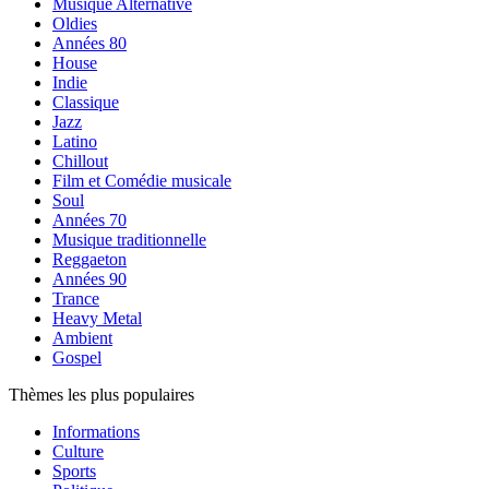
Musique Alternative
Oldies
Années 80
House
Indie
Classique
Jazz
Latino
Chillout
Film et Comédie musicale
Soul
Années 70
Musique traditionnelle
Reggaeton
Années 90
Trance
Heavy Metal
Ambient
Gospel
Thèmes les plus populaires
Informations
Culture
Sports