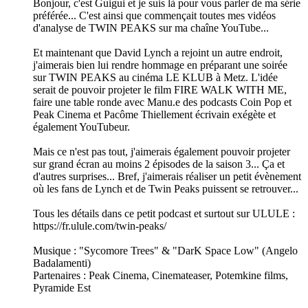
Bonjour, c'est Guigui et je suis là pour vous parler de ma série
préférée... C'est ainsi que commençait toutes mes vidéos
d'analyse de TWIN PEAKS sur ma chaîne YouTube...
Et maintenant que David Lynch a rejoint un autre endroit,
j'aimerais bien lui rendre hommage en préparant une soirée
sur TWIN PEAKS au cinéma LE KLUB à Metz. L'idée
serait de pouvoir projeter le film FIRE WALK WITH ME,
faire une table ronde avec Manu.e des podcasts Coin Pop et
Peak Cinema et Pacôme Thiellement écrivain exégète et
également YouTubeur.
Mais ce n'est pas tout, j'aimerais également pouvoir projeter
sur grand écran au moins 2 épisodes de la saison 3... Ça et
d'autres surprises... Bref, j'aimerais réaliser un petit évènement
où les fans de Lynch et de Twin Peaks puissent se retrouver...
Tous les détails dans ce petit podcast et surtout sur ULULE :
https://fr.ulule.com/twin-peaks/
Musique : "Sycomore Trees" & "DarK Space Low" (Angelo
Badalamenti)
Partenaires : Peak Cinema, Cinemateaser, Potemkine films,
Pyramide Est