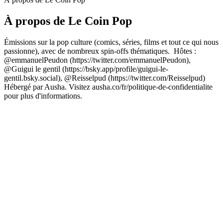
À propos de Le Coin Pop
Émissions sur la pop culture (comics, séries, films et tout ce qui nous
passionne), avec de nombreux spin-offs thématiques. Hôtes :
@emmanuelPeudon (https://twitter.com/emmanuelPeudon),
@Guigui le gentil (https://bsky.app/profile/guigui-le-
gentil.bsky.social), @Reisselpud (https://twitter.com/Reisselpud)
Hébergé par Ausha. Visitez ausha.co/fr/politique-de-confidentialite
pour plus d'informations.
Site web du podcast