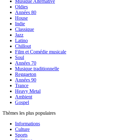
Musique Alternative
Oldies
Années 80
House
Indie
Classique
Jazz
Latino
Chillout
Film et Comédie musicale
Soul
Années 70
Musique traditionnelle
Reggaeton
Années 90
Trance
Heavy Metal
Ambient
Gospel
Thèmes les plus populaires
Informations
Culture
Sports